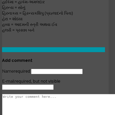
હાકિમા = હાકેમ-અમલદાર
હિરન્ય = સોનું
હિરનાકસ = હિરન્યકશિપુ (પ્રહ્લાદનો પિતા)
હેરા = શોધ્યા
હવ્વા = આદમની સ્ત્રી અથવા ઈવ
હલસૈ = પ્રસન્ન બને
Previous article: શબ્દ - ૧૧૫ : સંતો એસી ભૂલ જગ માંહી
Prev
Add comment
required
Name
required, but not visible
E-mail