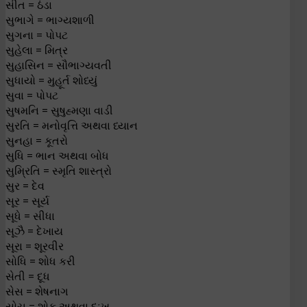
સીત = ઠંડા
સુભાગે = ભાગ્યશાળી
સુગના = પોપટ
સુહેલા = મિત્ર
સુહાસિન = સૌભાગ્યવતી
સુધાયો = મુહૂર્ત શોધ્યું
સુવા = પોપટ
સુષમનિ = સુષુહ્મણા વાડી
સુરતિ = મનોવૃત્તિ અથવા ધ્યાન
સુનહા = કૂતરો
સુધિ = ભાન અથવા બોધ
સુમ્રિતિ = સ્મૃતિ શાસ્ત્રો
સુર = દેવ
સૂર = સૂર્ય
સૂધે = સીધા
સૂઝૈ = દેખાય
સૂરા = શૂરવીર
સોધિ = શોધ કરી
સેતી = દૂધ
સેસ = શેષનાગ
સોચ = શોક અથવા દુઃખ