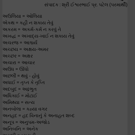
સંપાદક : શ્રી ઈશ્વરભાઈ પ્ર. પટેલ (પરમાર્થી)
અઉલિયા = ઓલિયા
એકથ = કહી ન શકાય તેવું
અકરમ = અકર્મ-કર્મ ન કરવું તે
અખદ્ધ = અખાદ્ય-ખાઈ ન શકાય તેવું
અચરજ = આશ્ચર્ય
અચ્છય = અક્ષય-અમર
અચ્છર = અક્ષર
અચારા = આચાર
અઉંધ = ઊંધો
અછલૌં = થવું - હોવું
અધાઈ = તૃપ્ત કે તૃપ્તિ
અદબુદ = અદ્દભુત
અધિકાઈ = મોટાઈ
અમિથ્યા = સત્ય
અનબોલા = કહ્યા વગર
અનહદ = હદ વિનાનું કે અનાહત શબ્દ
અનૂપ = અનુપમ-અજોડ
અનિબનિ = અનેક