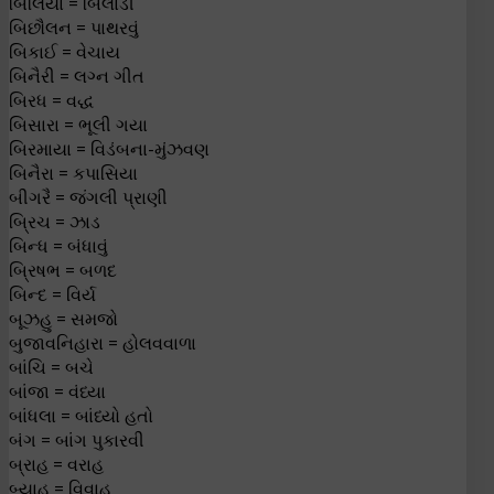
બિલિયા = બિલાડી
બિછૌલન = પાથરવું
બિકાઈ = વેચાય
બિનૈરી = લગ્ન ગીત
બિરધ = વદ્ધ
બિસારા = ભૂલી ગયા
બિરમાયા = વિડંબના-મુંઝવણ
બિનૈરા = કપાસિયા
બીગરૈ = જંગલી પ્રાણી
બ્રિચ = ઝાડ
બિન્ધ = બંધાવું
બ્રિષભ = બળદ
બિન્દ = વિર્ય
બૂઝહુ = સમજો
બુજાવનિહારા = હોલવવાળા
બાંચિ = બચે
બાંજા = વંધ્યા
બાંધલા = બાંધ્યો હતો
બંગ = બાંગ પુકારવી
બ્રાહ = વરાહ
બ્યાહ = વિવાહ