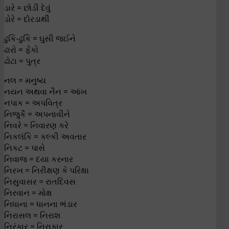
ડારે = છોડી દેવું
ડોરે = દોરડાથી
ઢુકિ-ઢુકિ = ઘુસી જઈને
ઢારો = ફેંકો
ઢોટા = પુત્ર
નલ = મનુષ્ય
નયન અથવા નૈન = આંખ
નપાક = અપવિત્ર
નિજુકૈ = અપનાવીને
નિવરે = નિવારણ કરે
નિકલંકિ = કલ્કી અવતાર
નિકટ = પાસે
નિવાજ = દયા કરનાર
નિરખ = નિરીક્ષણ કે પરિક્ષા
નિસુવાસર = રાતદિવસ
નિરવાન = મોક્ષ
નિધાના = ધાનના ભંડાર
નિરાસલ = નિરાશ
નિરંકાર = નિરાકાર