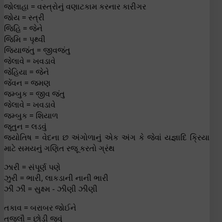
જોલાહા = વસ્ત્રોનું વણાટકામ કરનાર કારીગર
જોય = સ્ત્રી
જિહિ = જેને
જિમિ = પૃથ્વી
જિયાજંતુ = જીવજંતુ
જેલાવે = ખવડાવે
જેહિયા = જેને
જેંવન = જમણ
જમ્બુક = જીવ જંતુ
જેલાવે = ખવડાવે
જમ્બુક = શિયાળ
જૂતુન = લડવું
જ્યોતિષ = વેદના છ અંગોળાનું એક અંગ કે જેવાં યજ્ઞાદિ ક્રિયા
માટે સમયનું ગણિત રજૂ કરતો ગ્રંથ
ઝારી = સંપૂર્ણ પણે
ઝુરી = ભારી, લાકડાની નાની ભારી
ઝીં ઝીં = સુક્ષ્મ - ઝીણી ઝીણી
તકાવ = બરાબર જોઈને
તજલૌ = છોડી જવું