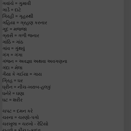
ગવાંચે = ગુમાવી
ગાડૈ = દાટે
ગિરહી = ગૃહસ્થી
ગહિયા = ગ્રહણ કરનાર
ગૂદ = મજ્જા
ગ્રાસૈ = ગળી જનાર
ગાંઠિ = ગાંઠ
ગાંવ = ગુંથવું
ગંગ = ગંગા
ગંજન = અવજ્ઞા અથવા અવગણના
ગંદા = મેલા
ગૈયા કે ગઈયા = ગાય
ગ્રિહ = ઘર
ઘ્રીન = નીચ-ખરાબ-હલકું
ઘનેરે = ઘણા
ઘટ = શરીર
ચપટ = દમન કરે
ચરના = ચરણો-પગો
ચરખુલા = ચરખો - રેંટિયો
ચહલે = કીચડ-કાદવ