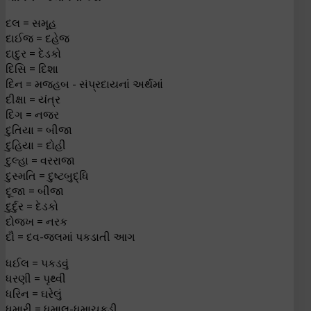
દલ = સમૂહ
દાઈજ = દહેજ
દાદુર = દેડકો
દિસિ = દિશા
દિન = મજહબ - સંપ્રદાયનાં અર્થમાં
દીક્ષા = યંત્ર
દિગ = નજર
દુતિયા = બીજા
દુહિયા = દોહી
દુલ્હા = વરરાજા
દુસ્મતિ = દુષ્ટબુદ્ધિ
દૂજા = બીજા
દુર્દુર = દેડકો
દોજખ = નરક
દૌ = દવ-જલમાં પકડાતી આગ
ધઈલ = પકડવું
ધરણી = પૃથ્વી
ધરિન = ઘરેલું
ધમારી = ધમાલ-ધમાચકડી