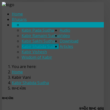
Home
Bhajans
Kabir Bhajan Sudha
Kabir Vani
Kabir Pada Sudha
Audio
Kabir Ramaini Sudha
Video
Kabir Sakhi Sudha
Download
Kabir Shabda Sudha
Articles
Kabir Vishesh
Wisdom of Kabir
You are here:
Home
Kabir Vani
Kabir Shabda Sudha
શબ્દકોશ
શબ્દકોશ
કબીર શબ્દ સુધા