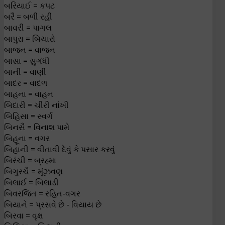
બરિયાઈ = કપટ
બરૈ = બળી રહી
બાવરી = પાગલ
બાપુરા = બિચારો
બાજન = વાજન
બાસા = સુગંધી
બાની = વાણી
બાદર = વાદળ
બાહના = વાહન
બિદારી = ચીરી નાંખી
બિહિસા = સ્વર્ગ
બિનસૈ = વિનાશ પામે
બિહૂના = વગર
બિહાની = વીતાવી દેવું કે પસાર કરવું
બિરંચી = બ્રહ્મા
બિગુરચૈ = મૂંઝવણ
બિલાઈ = બિલાડી
બિવરજિત = રહિત-વગર
બિયાને = પ્રસવે છે - વિયાય છે
બિરવા = વૃક્ષ