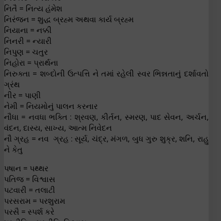
નિતૈ = નિત્ય હંમેશ
નિરંજન = શુદ્ધ બ્રહ્મ અથવા કાર્ય બ્રહ્મ
નિયાના = નક્કી
નિનરી = ન્યારી
નિપુણ = ચતુર
નિહોરા = પ્રાર્થના
નિરુક્તા = શબ્દોની ઉત્પત્તિ ને તમાં રહેલી સ્વર ભિન્નતાનું દર્શાવતો
ગ્રંથ
નીર = પાણી
નેમી = નિયમોનું પાલન કરનાર
નૌધા = નવધા ભક્તિ : શ્રવણ, કીર્તન, સ્મરણ, પાદ સેવન, અર્ચન,
વંદન, દાસ્ય, સાખ્ય, આત્મ નિવેદન
નૌ ગ્રહ = નવ ગ્રહ : સૂર્ય, ચંદ્ર, મંગળ, બુધ ગુરુ શુક્ર, શનિ, રાહુ
ને કેતુ
પષાન = પથ્થર
પતિજ = વિશ્વાસ
પટવારી = તલાટી
પરસરામ = પરશુરામ
પરસૈ = સ્પર્શ કરે