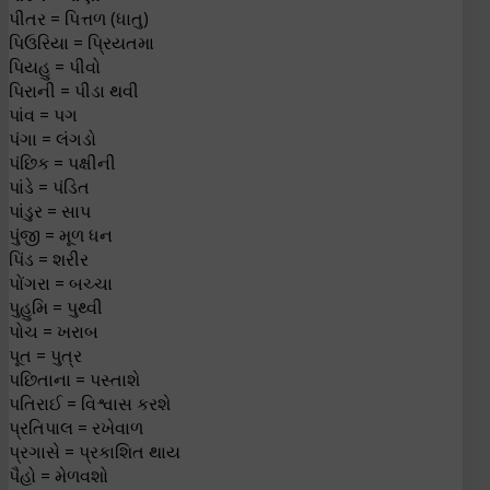
પીતર = પિત્તળ (ધાતુ)
પિઉરિયા = પ્રિયતમા
પિયહુ = પીવો
પિરાની = પીડા થવી
પાંવ = પગ
પંગા = લંગડો
પંછિક = પક્ષીની
પાંડે = પંડિત
પાંડુર = સાપ
પુંજી = મૂળ ધન
પિંડ = શરીર
પોંગરા = બચ્ચા
પુહુમિ = પુથ્વી
પોચ = ખરાબ
પૂત = પુત્ર
પછિતાના = પસ્તાશે
પતિરાઈ = વિશ્વાસ કરશે
પ્રતિપાલ = રખેવાળ
પ્રગાસે = પ્રકાશિત થાય
પૈહો = મેળવશો