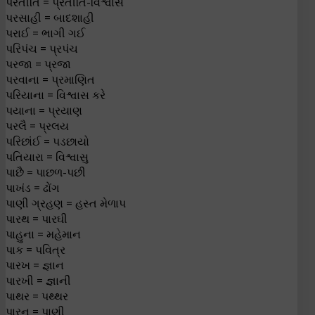
પરતીતિ = પ્રતીતિ-વિશ્વાસ
પરસાહી = બાદશાહી
પરાઈ = ભાગી ગઈ
પરિપંચ = પ્રપંચ
પરજા = પ્રજા
પરવાના = પ્રમાણિત
પરિયાના = વિશ્વાસ કરે
પયાના = પ્રયાણ
પરલૈ = પ્રલય
પરિછાંઈ = પડછાયો
પતિયારા = વિશ્વાસુ
પાછૈ = પાછળ-પછી
પાખંડ = ઢોંગ
પાણી ગ્રહણ = હસ્ત મેળાપ
પારથ = પારઘી
પાહુના = મહેમાન
પાક = પવિત્ર
પારખ = જ્ઞાન
પારખી = જ્ઞાની
પાથર = પથ્થર
પારન = પાણી