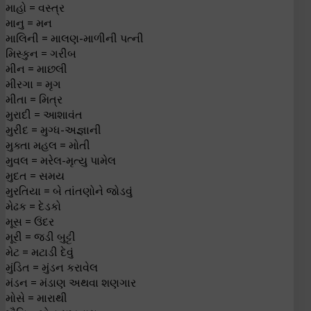
માહો = વસ્ત્ર
માનુ = મન
માલિની = માલણ-માળીની પત્ની
મિસ્કુન = ગરીબ
મીન = માછલી
મીરગા = મૃગ
મીતા = મિત્ર
મુરાદી = આશાવંત
મુરીદ = મુગ્ધ-અજ્ઞાની
મુક્તા મહલ = મોતી
મુવલ = મરેલ-મૃત્યુ પામેલ
મુદત = સમય
મુરતિયા = બે તાંતણોને જોડવું
મેઢક = દેડકો
મૂસ = ઉંદર
મૂરી = જડી બુટ્ટી
મેટ = મટાડી દેવું
મુંડિત = મુંડન કરાવેલ
મંડન = મંડાણ અથવા શણગાર
મોસે = મારાથી