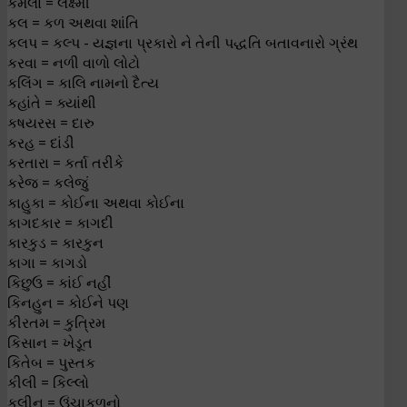
કમલા = લક્ષ્મી
કલ = કળ અથવા શાંતિ
કલપ = કલ્પ - યજ્ઞના પ્રકારો ને તેની પદ્ધતિ બતાવનારો ગ્રંથ
કરવા = નળી વાળો લોટો
કલિંગ = કાલિ નામનો દૈત્ય
કહાંતે = ક્યાંથી
કષયરસ = દારુ
કરહ = દાંડી
કરતારા = કર્તા તરીકે
કરેજ = કલેજું
કાહુકા = કોઈના અથવા કોઈના
કાગદકાર = કાગદી
કારકુડ = કારકુન
કાગા = કાગડો
કિછુઉ = કાંઈ નહીં
કિનહુન = કોઈને પણ
કીરતમ = કુત્રિમ
કિસાન = ખેડૂત
કિતેબ = પુસ્તક
કીલી = કિલ્લો
કુલીન = ઉંચાકુળનો