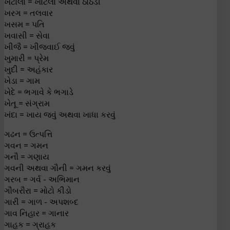
ખટોલા = ખાટલો અથવા ઠાઠડી
ખરગ = તલવાર
ખસમ = પતિ
ખવાસી = સેવા
ખીજૈ = ખીજવાઈ જવું
ખુમારી = પ્રેમ
ખુદી = અહંકાર
ખેડા = ગામ
ખેદે = ભગાવે કે ભગાડે
ખેતૂ = સંગ્રામ
ખંદા = ખાય જવું અથવા ખાધા કરવું
ગઢન = ઉત્પત્તિ
ગવન = ગમન
ગનૌ = ગણાય
ગવની અથવા ગૌની = ગમન કરવું
ગરબ = ગર્વ - અભિમાન
ગૌબરૌરા = મોટો કીડો
ગારી = ગાળ - અપશબ્દ
ગાવ નિહાર = ગાનાર
ગાહક = ગ્રાહક