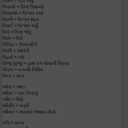
ઉડાને = ઉડી ગયું
ઉચાયો = ઉપર ઉઠાવ્યો
ઉપરાજા = ઉત્પન કર્યા
ઉપજે = ઉત્પન થાય
ઉપાઈ = ઉત્પન્ન કર્યું
ઉબે = ઉપર જેવું
ઉરધે = ઉંચે
ઉલિટા = ઉલટાવીને
ઉલંધૈ = ઓળંગે
ઉહવાં = ત્યાં
ઊજુ (વુજૂ) = હાથ પગ ધોવાની ક્રિયા
ઊંસર = નકામી-નિષિધ
ઉરગ = સાપ
ઓટા = આડ
ઔઘટ = ઘાટ વિનાનું
ઔંધ = ઉંધો
ઔરતિ = સ્ત્રી
ઔસર = અવસર અથવા મોકો
કપિ = વાનર