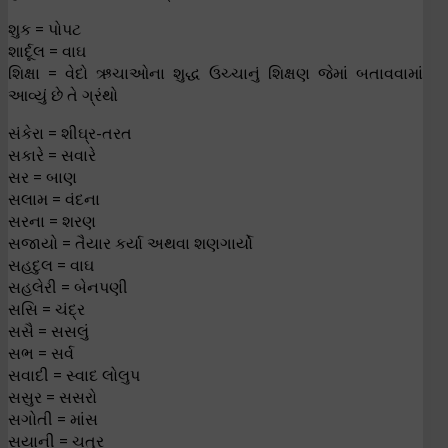
શુક = પોપટ
શાર્દૂલ = વાઘ
શિક્ષા = વેદો ઋચાઓના શુદ્ધ ઉચ્ચાનું શિક્ષણ જેમાં બતાવવામાં
આવ્યું છે તે ગ્રંથો
સંકેરા = શીઘ્ર-તરત
સકારે = સવારે
સર = બાણ
સલામ = વંદના
સરના = શરણ
સજાયો = તૈયાર કર્યા અથવા શણગાર્યો
સહદુલ = વાઘ
સહલેરી = બેનપણી
સસિ = ચંદ્ર
સસૈ = સસલું
સભ = સર્વ
સવાદી = સ્વાદ લોલુપ
સસુર = સસરો
સગોતી = માંસ
સયાની = ચતુર