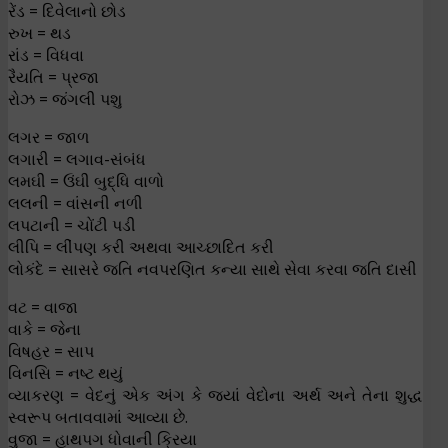
રેંડ = દિવેલાનો છોડ
રુખ = થડ
રાંડ = વિધવા
રૈયતિ = પ્રજા
રોઝ = જંગલી પશુ
લગર = જાળ
લગારી = લગાવ-સંબંધ
લમઘી = ઉંઘી બુદ્ધિ વાળો
લલની = વાંસની નળી
લપટાની = ચોંટી પડી
લીપિ = લીંપણ કરી અથવા આચ્છાદિત કરી
લોકંદે = સાસરે જતિ નવપરણિત કન્યા સાથે સેવા કરવા જતિ દાસી
વટ = વાજા
વાકે = જેના
વિષહર = સાપ
વિનસિ = નષ્ટ થયું
વ્યાકરણ = વેદનું એક અંગ કે જ્યાં વેદોના અર્થ અને તેના શુદ્ધ
સ્વરૂપ બતાવવામાં આવ્યા છે.
વુજા = હાથપગ ધોવાની ક્રિયા