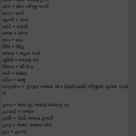
સોક = શોક-બીજી પત્ની
સત્ત = સતી
સુરભી = ગાય
સાંઈ = સ્વામી
સંજા = સાંજ
સાંડ = સાંઢ
સિંધ = સિંહ
સંધારા = સંહાર કર્યા
સુમિરૈ = સ્મરણ કરે
સિંધરા = શીંગોડા
સંસૈ = સંશય
સીસ = માથું
સંક્રાન્તિ = ફેરફાર અથવા એક સ્થિતિમાંથી બીજીમાં પ્રવેશ કરવો
તે
હરખ = અંતઃપુર અથવા વેશ્યાનું ઘર
હટવાઈ = બજાર
હરદિ = પીઠી અથવા હલતી
હરફ = અક્ષર અથવા બોધ
હાડ = હાડકાં