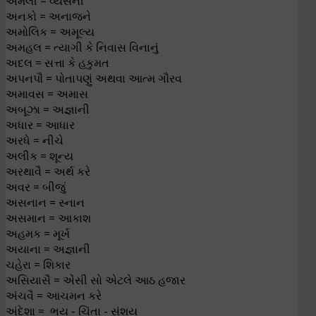
અમલી = વ્યસની
અનકો = અનાજને
અમોલિક = અમૂલ્ય
અમહલ = ત્યાગી કે નિવાસ વિનાનું
અદલ = સત્તા કે હકુમત
અપનપૌ = પોતાપણું અથવા આત્મ ગૌરવ
અમાવસ = અમાસ
અબૂઝા = અજ્ઞાની
અધાર = આધાર
અરધે = નીચે
અલીક = શૂન્ય
અરથાવૈ = અર્થ કરે
અવર = બીજું
અસનાન = સ્નાન
અસમાન = આકાશ
અહમક = મૂર્ખ
અયાના = અજ્ઞાની
ચહેરા = શિકાર
અસિયાસૈ = એંસી સો એટલે આઠ હજાર
અંચવૈ = આચમન કરે
અંદેશા = ભય - ચિંતા - સંશય