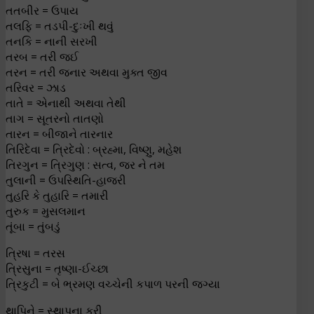
તતબીર = ઉપાય
તલફિ = તડપી-દુઃખી થવું
તનકિ = નાની સરખી
તરબ = તરી જઈ
તરન = તરી જનાર અથવા મુક્ત જીવ
તરિવર = ઝાડ
તાતે = એનાથી અથવા તેથી
તાગ = સૂતરનો તાતણો
તારન = બીજાને તારનાર
તિરિદેવા = ત્રિદેવો : બ્રહ્મા, વિષ્ણુ, મહેશ
તિરગુન = ત્રિગુણ : સત્વ, જર ને તમ
તુલાની = ઉપસ્થિતિ-હાજરી
તુહરિ કે તુહારિ = તમારી
તુરુક = મુસલમાન
તૂંબા = તુંબડું
ત્રિષા = તરસ
ત્રિસુના = તૃષ્ણા-ઈચ્છા
ત્રિકુટી = બે ભ્રમણ વચ્ચેની કપાળ પરની જગ્યા
થાપિને = સ્થાપના કરી