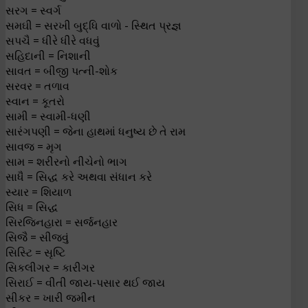
સરગ = સ્વર્ગ
સમઘી = સરખી બુદ્ધિ વાળો - સ્થિત પ્રજ્ઞ
સપચૈ = ધીરે ધીરે વધવું
સહિદાની = નિશાની
સાવત = બીજી પત્ની-શોક
સરવર = તળાવ
સ્વાન = કૂતરો
સામી = સ્વામી-ધણી
સારંગપણી = જેના હાથમાં ધનુષ્ય છે તે રામ
સાવજ = મૃગ
સામ = શરીરનો નીચેનો ભાગ
સાધૈ = સિદ્ધ કરે અથવા સંધાન કરે
સ્યાર = શિયાળ
સિધ = સિદ્ધ
સિરજિનહારા = સર્જનહાર
સિજૈ = સીજવું
સિસ્ટિ = સૃષ્ટિ
સિકલીગર = કારીગર
સિરાઈ = વીતી જાય-પસાર થઈ જાય
સીકર = ખારી જમીન