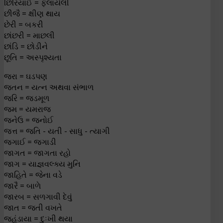
છિરિયાઈ = ફેલાયેલી
છીજૈ = ક્ષીણ થાય
છેરી = બકરી
છાંછરી = માછલી
છાંડિ = છોડીને
છૂતિ = અસ્પૃશ્યતા
જરા = ઘડપણ
જતન = યત્ન અથવા સંભાળ
જરિ = જડમૂળ
જમ = યમરાજ
જનેઉ = જનોઈ
જત્ત = જતિ - યતી - સાધુ - ત્યાગી
જગાઈ = જગાડી
જાગત = જાગતા રહો
જાગ = યાજ્ઞવલ્ક્ય મુનિ
જાહિતે = જેના વડે
જારૈ = બાળે
જારબ = સળગાવી દેવું
જાત = જતી વખતે
જહંડાયા = દુઃખી થયા