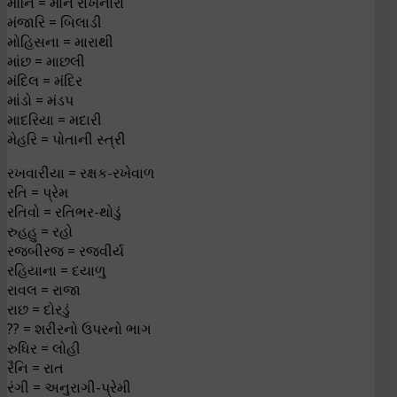
મૌનિ = મોન રાખનારા
મંજારિ = બિલાડી
મોહિસના = મારાથી
માંછ = માછલી
મંદિલ = મંદિર
માંડો = મંડપ
માદરિયા = મદારી
મેહરિ = પોતાની સ્ત્રી
રખવારીયા = રક્ષક-રખેવાળ
રતિ = પ્રેમ
રતિવો = રતિભર-થોડું
રુહહુ = રહો
રજબીરજ = રજવીર્ય
રહિયાના = દયાળુ
રાવલ = રાજા
રાછ = દોરડું
?? = શરીરનો ઉપરનો ભાગ
રુધિર = લોહી
રૈનિ = રાત
રંગી = અનુરાગી-પ્રેમી