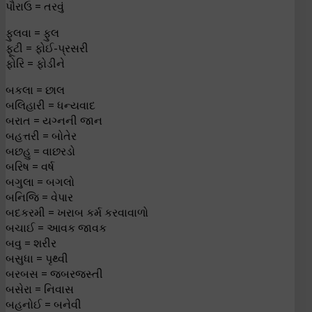
પૌરાઉ = તરવું
ફુલવા = ફુલ
ફૂટી = ફોઈ-પ્રસરી
ફોરિ = ફોડીને
બકલા = છાલ
બલિહારી = ધન્યવાદ
બરાત = યગ્નની જાન
બહત્તરી = બોતેર
બછહુ = વાછરડો
બરિષ = વર્ષ
બગુલા = બગલો
બનિજિ = વેપાર
બદકરમી = ખરાબ કર્મ કરવાવાળો
બચાઈ = આવક જાવક
બવુ = શરીર
બસુધા = પૃથ્વી
બરબસ = જબરજસ્તી
બસેરા = નિવાસ
બહનોઈ = બનેવી