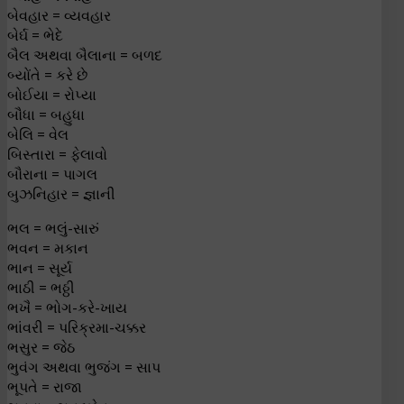
બેવહાર = વ્યવહાર
બેર્ઘ = ભેદે
બૈલ અથવા બૈલાના = બળદ
બ્યોંતે = કરે છે
બોઈયા = રોપ્યા
બૌધા = બહુધા
બેલિ = વેલ
બિસ્તારા = ફેલાવો
બૌરાના = પાગલ
બુઝનિહાર = જ્ઞાની
ભલ = ભલું-સારું
ભવન = મકાન
ભાન = સૂર્ય
ભાઠી = ભઠ્ઠી
ભખૈ = ભોગ-કરે-ખાય
ભાંવરી = પરિક્રમા-ચક્કર
ભસુર = જેઠ
ભુવંગ અથવા ભુજંગ = સાપ
ભૂપતે = રાજા