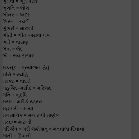
ભુતવા = ભૂત પ્રેત
ભુગતિ = ભોગ
ભીતર = અંદર
ભિસ્ત = સ્વર્ગ
ભુંભરી = માછલી
ભીંટી = ભીંત અથવા પાળ
ભાંડે = વાસણ
ભેવા = ભેદ
ભૌ = ભવ-સંસાર
મકસૂદ = પ્રયોજન-હેતુ
મસિ = સ્યહિ
મરકટ = વાંદરો
મહજિદ-મસીદ = મસ્જિદ
મતિ = બુદ્ધિ
મરમ = મર્મ કે રહસ્ય
મહતારી = માયા
મનમાનિક = મન રૂપી માણેક
મચ્છ = માછલી
મરિજૈવ = મરી જશેમાતુ = મતવાલા-દિવાના
માતી = દિવાની