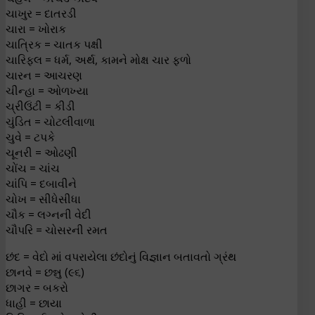
ચાખુર = દાતરડી
ચારા = ખોરાક
ચાત્રિક = ચાતક પક્ષી
ચારિફલ = ધર્મ, અર્થ, કામને મોક્ષ ચાર ફળો
ચારન = આચરણ
ચીન્હા = ઓળખ્યા
ચ્રીઉંટી = કીડી
ચુંડિત = ચોટલીવાળા
ચુવે = ટપકે
ચૂનરી = ઓઢણી
ચોંચ = ચાંચ
ચાંપિ = દબાવીને
ચોખ = સીધેસીધા
ચૌક = લગ્નની વેદી
ચૌપરિ = ચોસરની રમત
છંદ = વેદો માં વપરાયેલા છંદોનું વિજ્ઞાન બતાવતો ગ્રંથ
છાનવે = છન્નુ (૯૬)
છાગર = બકરો
ધાહી = છાયા