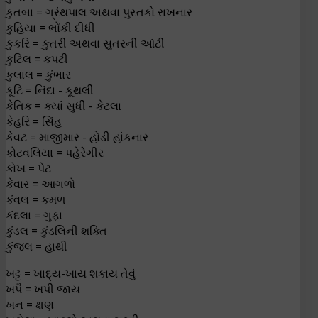
કુતબા = ગ્રંથપાલ અથવા પુસ્તકો રાખનાર
કુહિયા = ભોંકી દીધી
કુકરિ = કુતરી અથવા સુતરની આંટી
કુટિલ = કપટી
કુલાલ = કુંભાર
કૂટિ = નિંદા - કૂથલી
કેતિક = ક્યાં સુધી - કેટલા
કેહરિ = સિંહ
કેવટ = માજીમાર - હોડી હાંકનાર
કોટવલિયા = પહેરેગીર
કોખ = પેટ
કેંવાર = આગળો
કંવલ = કમળ
કંદલા = ગુફા
કુંડલ = કુંડલિની શક્તિ
કુંજલ = હાથી
ખટ્ટ = ખાદ્ય-ખાય શકાય તેવું
ખપૈ = ખપી જાય
ખન = ક્ષણ