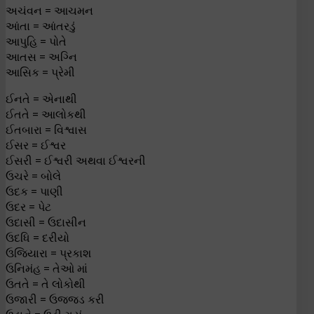
અચંવન = આચમન
આંતા = આંતરડું
આપુહિ = પોતે
આતસ = અગ્નિ
આસિક = પ્રેમી
ઈનતે = એનાથી
ઈતતે = આલોકથી
ઈતબારા = વિશ્વાસ
ઈસર = ઈશ્વર
ઈસરી = ઈશ્વરી અથવા ઈશ્વરની
ઉચરે = બોલે
ઉદક = પાણી
ઉદર = પેટ
ઉદાસી = ઉદાસીન
ઉદધિ = દરીયો
ઉજિયારા = પ્રકાશ
ઉનિમંહ = તેઓ માં
ઉતતે = તે લોકોથી
ઉજારી = ઉજ્જડ કરી