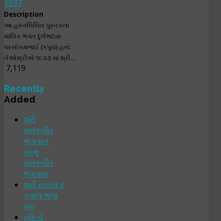
1937
Description
આ હસ્તલિખિત પુસ્તકના
માલિક ભગત દુર્લભદાસ
પરસોત્તમભાઈ (કપુરા) હતાં.
તેઓશ્રીએ ૧૯૩૭ માં શ્રી...
7,119
Recently
Added
શ્રી
રામકબીર
ભગવાન
પ્રભુ
રામકબીર
ભગવાન
શ્રી રામચંદ્ર
કૃપાલુ ભજ
મન
હરિ ને