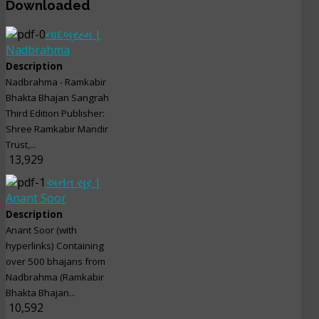
Downloaded
નાદબ્રહ્મ |
Nadbrahma
Description
Nadbrahma - Ramkabir
Bhakta Bhajan Sangrah
Third Edition Publisher:
Shree Ramkabir Mandir
Trust,...
13,929
અનંત સૂર |
Anant Soor
Description
Anant Soor (with
hyperlinks) Containing
over 500 bhajans from
Nadbrahma (Ramkabir
Bhakta Bhajan...
10,592