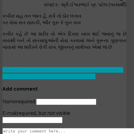
સંપાદક : શ્રી ઈશ્વરભાઈ પ્ર. પટેલ (પરમાર્થી)
કબીરા યહ તન જાત હૈ, સકૈ તો ઠોર લગાવ
કર સેવા સત સાધકી, ઔર ગુરુ કે ગુન ગાવ
કબીર કહે છે આ શરીર તો એક દિવસ ખાખ થઈ જવાનું જ છે
તારાથી બને તો સંતસાધુઓની સેવા કરવામાં અને ગુરૂના ગુણગાન
ગાવામાં આ શરીરને રોકી રાખ. જીવનનું સાર્થક્ય એમાં જ છે.
Previous article: સાખી - ૬૦ : માટી કહૈ કુમ્હારકો ...
Prev
Next
article: સાખી - ૬૨ : કબીરા સંગત સાધકી ...
Next
Add comment
required
Name
required, but not visible
E-mail