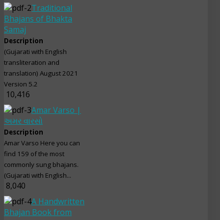
Traditional
Bhajans of Bhakta
Samaj
Description
(Gujarati with English
transliteration and
translation) August 2021
Version 5.2
10,416
Amar Varso |
અમર વારસો
Description
Amar Varso Here you can
find 159 of the most
commonly sung bhajans.
(Gujarati with English...
8,040
A Handwritten
Bhajan Book from