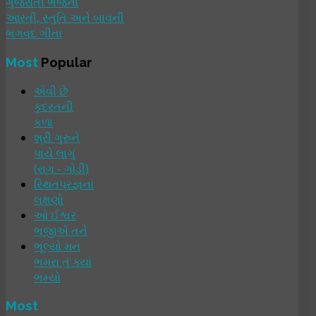
ગુજરાતી ભજનો
આરતી, સ્તુતિ અને બાવની
ભગવદ ગીતા
Most
Popular
એવી છે
કુદરતની
કળા
શ્રી ગુરુને
પાયે લાગું
(રાગ - ગોડી)
સ્થિતપ્રજ્ઞનાં
લક્ષણો
ઓ ઈશ્વર
ભજીએ તને
ભૂલ્યો મન
ભમરા તું ક્યાં
ભમ્યો
Most