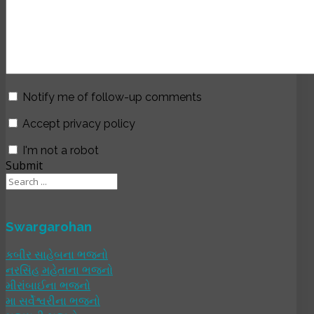
Notify me of follow-up comments
Accept privacy policy
I'm not a robot
Submit
Swargarohan
કબીર સાહેબના ભજનો
નરસિંહ મહેતાના ભજનો
મીરાંબાઈના ભજનો
મા સર્વેશ્વરીના ભજનો