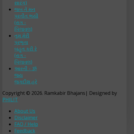
સારંગ)
જબ તેં મન
પ્રતીત ભયી
(રાગ -
બિલાવલ)
તુમ મેરી
પ્રભુતા
બહુત કરી રે
(રાગ -
બિલાવલ)
આરતી - ૐ
જય
જગદીશ હરે
Copyright © 2026. Ramkabir Bhajans| Designed by
PHILIT
About Us
Disclaimer
FAQ / Help
Feedback