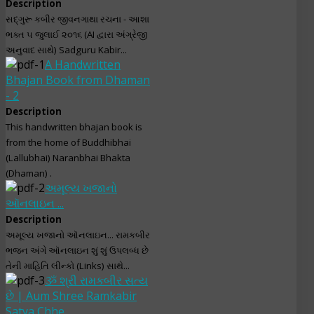
Description
સદ્‌ગુરૂ કબીર જીવનગાથા રચના - આશા
ભક્ત ૫ જુલાઈ ૨૦૧૬ (AI દ્વારા અંગ્રેજી
અનુવાદ સાથે) Sadguru Kabir...
A Handwritten
Bhajan Book from Dhaman
- 2
Description
This handwritten bhajan book is
from the home of Buddhibhai
(Lallubhai) Naranbhai Bhakta
(Dhaman) .
અમૂલ્ય ખજાનો
ઑનલાઇન ...
Description
અમૂલ્ય ખજાનો ઑનલાઇન... રામકબીર
ભજન અંગે ઑનલાઇન શું શું ઉપલબ્ધ છે
તેની માહિતિ લીન્કો (Links) સાથે...
ૐ શ્રી રામકબીર સત્ય
છે | Aum Shree Ramkabir
Satya Chhe