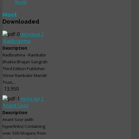
ભમ્યો
Most
Downloaded
નાદબ્રહ્મ |
Nadbrahma
Description
Nadbrahma - Ramkabir
Bhakta Bhajan Sangrah
Third Edition Publisher:
Shree Ramkabir Mandir
Trust,...
13,950
અનંત સૂર |
Anant Soor
Description
Anant Soor (with
hyperlinks) Containing
over 500 bhajans from