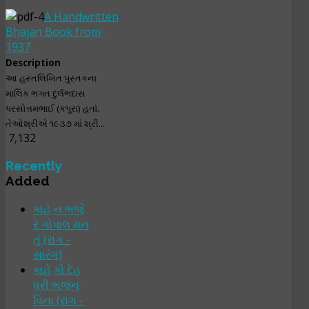
A Handwritten
Bhajan Book from
1937
Description
આ હસ્તલિખિત પુસ્તકના
માલિક ભગત દુર્લભદાસ
પરસોત્તમભાઈ (કપુરા) હતાં.
તેઓશ્રીએ ૧૯૩૭ માં શ્રી...
7,132
Recently
Added
કાહે ન ભજે
રે ગોપાલ મન
તું (રાગ -
સારંગ)
કાહે કો દેહ
ધરી ભજન
વિના (રાગ -