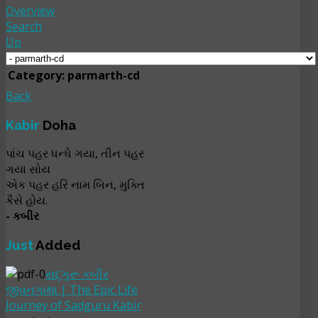
Overview
Search
Up
Category: parmarth-cd
Back
Kabir
Doha
પાંચ પહર ધન્ધે ગયા, તીન પહર
ગયા સોય
એક પહર હરિ નામ બિન, મુક્તિ
કૈસે હોય.
- કબીર
Just
Added
સદ્‌ગુરૂ કબીર
જીવનગાથા | The Epic Life
Journey of Sadguru Kabir