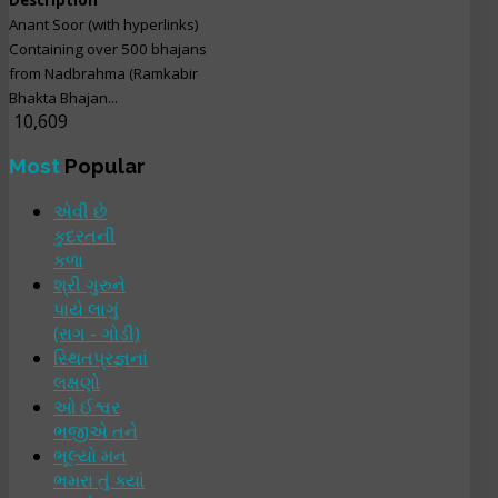
Anant Soor (with hyperlinks)
Containing over 500 bhajans
from Nadbrahma (Ramkabir
Bhakta Bhajan...
10,609
Most
Popular
એવી છે
કુદરતની
કળા
શ્રી ગુરુને
પાયે લાગું
(રાગ - ગોડી)
સ્થિતપ્રજ્ઞનાં
લક્ષણો
ઓ ઈશ્વર
ભજીએ તને
ભૂલ્યો મન
ભમરા તું ક્યાં