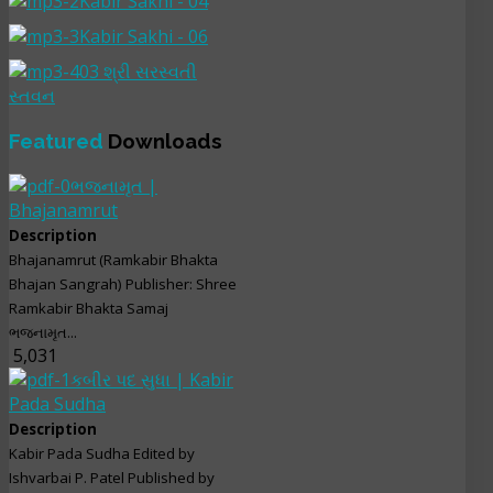
Kabir Sakhi - 04
Kabir Sakhi - 06
03 શ્રી સરસ્વતી
સ્તવન
Featured
Downloads
ભજનામૃત |
Bhajanamrut
Description
Bhajanamrut (Ramkabir Bhakta
Bhajan Sangrah) Publisher: Shree
Ramkabir Bhakta Samaj
ભજનામૃત...
5,031
કબીર પદ સુધા | Kabir
Pada Sudha
Description
Kabir Pada Sudha Edited by
Ishvarbai P. Patel Published by