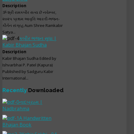
Description
ૐ શ્રી રામકબીર સત્ય છે નવેમ્બર,
૨૦૨૫ પ્રથમ આવૃત્તિ આરતી-ભજન-
કીર્તન સંગ્રહ Aum Shree Ramkabir
Satya...
કબીર ભજન સુધા |
Kabir Bhajan Sudha
Description
Kabir Bhajan Sudha Edited by
Ishvarbhai P. Patel (Kapura)
Published by Sadguru Kabir
International...
Recently
Downloaded
નાદબ્રહ્મ |
Nadbrahma
A Handwritten
Bhajan Book