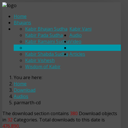
Home
Bhajans
Kabir Bhajan Sudha
Kabir Vani
Kabir Pada Sudha
Audio
Kabir Ramaini Sudha
Video
Kabir Sakhi Sudha
Download
Kabir Shabda Sudha
Articles
Kabir Vishesh
Wisdom of Kabir
You are here:
Home
Download
Audios
parmarth-cd
The download section contains
380
Download objects
in
32
Categories. Total downloads to this date is
476,890
.