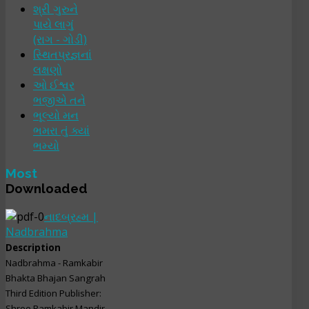
શ્રી ગુરુને
પાયે લાગું
(રાગ - ગોડી)
સ્થિતપ્રજ્ઞનાં
લક્ષણો
ઓ ઈશ્વર
ભજીએ તને
ભૂલ્યો મન
ભમરા તું ક્યાં
ભમ્યો
Most
Downloaded
નાદબ્રહ્મ |
Nadbrahma
Description
Nadbrahma - Ramkabir
Bhakta Bhajan Sangrah
Third Edition Publisher:
Shree Ramkabir Mandir