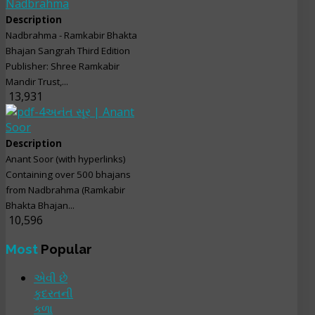
Nadbrahma
Description
Nadbrahma - Ramkabir Bhakta
Bhajan Sangrah Third Edition
Publisher: Shree Ramkabir
Mandir Trust,...
13,931
અનંત સૂર | Anant
Soor
Description
Anant Soor (with hyperlinks)
Containing over 500 bhajans
from Nadbrahma (Ramkabir
Bhakta Bhajan...
10,596
Most
Popular
એવી છે
કુદરતની
કળા