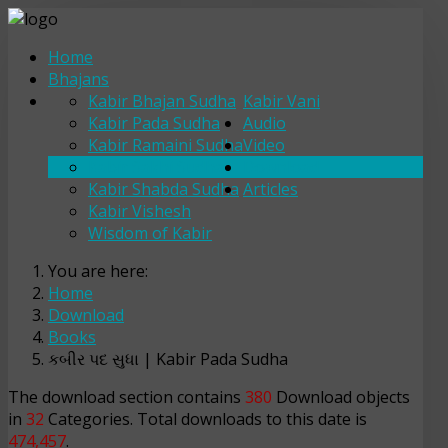
Home
Bhajans
Kabir Bhajan Sudha
Kabir Vani
Kabir Pada Sudha
Audio
Kabir Ramaini Sudha
Video
Kabir Sakhi Sudha
Download
Kabir Shabda Sudha
Articles
Kabir Vishesh
Wisdom of Kabir
You are here:
Home
Download
Books
કબીર પદ સુધા | Kabir Pada Sudha
The download section contains
380
Download objects
in
32
Categories. Total downloads to this date is
474,457
.