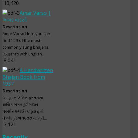
10,420
Amar Varso |
અમર વારસો
Description
Amar Varso Here you can
find 159 of the most
commonly sung bhajans.
(Gujarati with English...
8,041
A Handwritten
Bhajan Book from
1937
Description
આ હસ્તલિખિત પુસ્તકના
માલિક ભગત દુર્લભદાસ
પરસોત્તમભાઈ (કપુરા) હતાં.
તેઓશ્રીએ ૧૯૩૭ માં શ્રી...
7,121
Recently