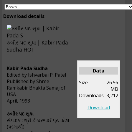
Download details
કબીર પદ સુધા | Kabir Pada
Sudha
HOT
Kabir Pada Sudha
Data
Edited by Ishvarbai P. Patel
Published by Shree
Size
26.56
Ramkabir Bhakta Samaj of
MB
USA
Downloads
3,212
April, 1993
Download
કબીર પદ સુધા
સંપાદક : શ્રી ઈશ્વરભાઈ પ્ર. પટેલ
(પરમાર્થી)