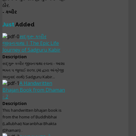
ઠૌર.
- કબીર
Just
Added
સદ્‌ગુરૂ કબીર
જીવનગાથા | The Epic Life
Journey of Sadguru Kabir
Description
સદ્‌ગુરૂ કબીર જીવનગાથા રચના - આશા
ભક્ત ૫ જુલાઈ ૨૦૧૬ (AI દ્વારા અંગ્રેજી
અનુવાદ સાથે) Sadguru Kabir...
A Handwritten
Bhajan Book from Dhaman
- 2
Description
This handwritten bhajan book is
from the home of Buddhibhai
(Lallubhai) Naranbhai Bhakta
(Dhaman) .