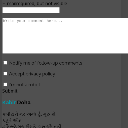
required, but not visible
E-mail
Notify me of follow-up comments
Accept privacy policy
I'm not a robot
Submit
Kabir
Doha
કબીરા તે નર અન્ધ હૈ, ગુરુ કો
કહતે ઔર
હરિ રૂઠે ગુરુ ઠૌર હૈ, ગુરુ રુઠૈ નહીં