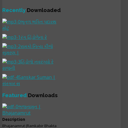
Recently
Downloaded
ભૂતળ ભક્તિ પદારથ
મોટું
રંગ હિંડોળેના રે
રામકો નિત્ય કીજે
સુમરણ |
હિંડોળો નવરંગ્યો રે
સજની
Sanskar Suman |
સંસ્કાર સ
Featured
Downloads
ભજનામૃત |
Bhajanamrut
Description
Bhajanamrut (Ramkabir Bhakta