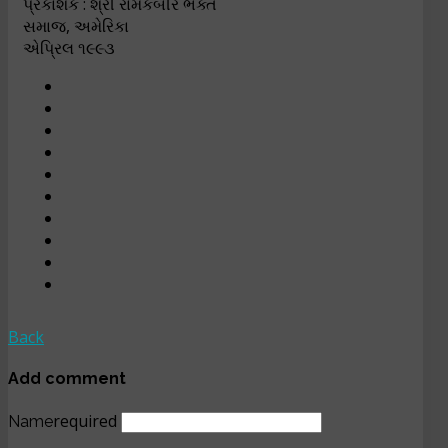
પ્રકાશક : શ્રી રામકબીર ભક્ત
સમાજ, અમેરિકા
એપ્રિલ ૧૯૯૩
Back
Add comment
required
Name