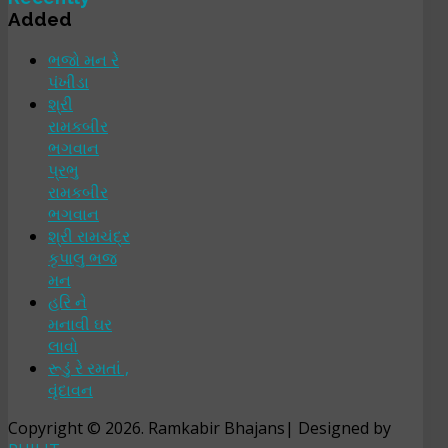
Added
ભજો મન રે
પંખીડા
શ્રી
રામકબીર
ભગવાન
પ્રભુ
રામકબીર
ભગવાન
શ્રી રામચંદ્ર
કૃપાલુ ભજ
મન
હરિ ને
મનાવી ઘર
લાવો
રૂડું રે રમતાં ,
વૃંદાવન
Copyright © 2026. Ramkabir Bhajans| Designed by