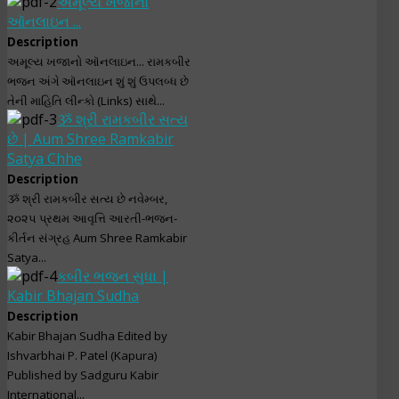
અમૂલ્ય ખજાનો
ઑનલાઇન ...
Description
અમૂલ્ય ખજાનો ઑનલાઇન... રામકબીર
ભજન અંગે ઑનલાઇન શું શું ઉપલબ્ધ છે
તેની માહિતિ લીન્કો (Links) સાથે...
ૐ શ્રી રામકબીર સત્ય
છે | Aum Shree Ramkabir
Satya Chhe
Description
ૐ શ્રી રામકબીર સત્ય છે નવેમ્બર,
૨૦૨૫ પ્રથમ આવૃત્તિ આરતી-ભજન-
કીર્તન સંગ્રહ Aum Shree Ramkabir
Satya...
કબીર ભજન સુધા |
Kabir Bhajan Sudha
Description
Kabir Bhajan Sudha Edited by
Ishvarbhai P. Patel (Kapura)
Published by Sadguru Kabir
International...