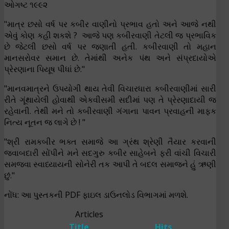
ઓગષ્ટ ૧૯૯૨
"માત્ર છસો વર્ષ પર કબીર વાણીનો પ્રભાવ હતો અને આજે નથી
એવું કોણ કહી શકશે ? આજે પણ કબીરવાણી તેટલી જ પ્રભાવિક
છે જેટલી છસો વર્ષ પર જણાતી હતી. કબીરવાણી તો મહાન
માનસરોવર સમાન છે. તેમાંથી અનેક પંથ અને સંપ્રદાયોએ
પ્રેરણાના પિયૂષ પીધાં છે."
"માનવમાત્રને ઉપયોગી થાય તેવી વિચારધારા કબીરવાણીમાં સારી
રીતે ગૂંથાયેલી હોવાથી એકવીસમી સદીમાં પણ તે પ્રેરણાદાયી જ
રહેવાની. તેથી મને તો કબીરવાણી ગંગાના પાવન પ્રવાહની માફક
નિત્ય નૂતન જ લાગે છે ! "
"શ્રી રામકબીર ભક્ત સમાજે આ ગ્રંથ શ્રેણી તૈયાર કરવાની
જવાબદારી સોંપીને મને સદગુરુ કબીર સાહેબને ફરી વાંચી વિચારી
સમજવા સ્વાધ્યાયની સોનેરી તક આપી તે બદલ સમાજને હું ઋણી
છું."
નોંધ: આ પુસ્તકની PDF ફાઇલ ડાઉનલોડ વિભાગમાં મળશે.
Articles
Title
Hits