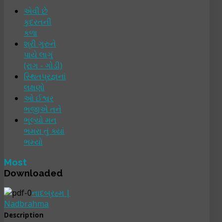
એવી છે
કુદરતની
કળા
શ્રી ગુરુને
પાયે લાગું
(રાગ - ગોડી)
સ્થિતપ્રજ્ઞનાં
લક્ષણો
ઓ ઈશ્વર
ભજીએ તને
ભૂલ્યો મન
ભમરા તું ક્યાં
ભમ્યો
Most
Downloaded
નાદબ્રહ્મ |
Nadbrahma
Description