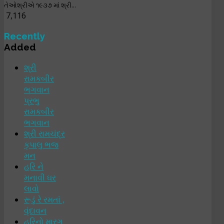
તેઓશ્રીએ ૧૯૩૭ માં શ્રી...
7,116
Recently
Added
શ્રી
રામકબીર
ભગવાન
પ્રભુ
રામકબીર
ભગવાન
શ્રી રામચંદ્ર
કૃપાલુ ભજ
મન
હરિ ને
મનાવી ઘર
લાવો
રૂડું રે રમતાં ,
વૃંદાવન
હરિનો મારગ