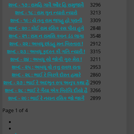
શબ્દ - ૧૭ : રામહિ ગાવૈ ઔર હિ સમુજાવૈ
3296
શબ્દ - ૧૮ : રામ ગુન ન્યારો ન્યારો
3213
શબ્દ - ૧૯ : યે તતુ રામ જપહુ હો પ્રાની
3309
શબ્દ - ૨૦ : કોઈ રામ રસિક રસ પીય હુગે
2848
શબ્દ - ૨૧ : રામ ન રામસિ કવન ડંડ લાગા
3548
શબ્દ - ૨૨ : અબધૂ છાંડહુ મન બિસ્તારા !
2912
શબ્દ - ૨૩ : અબધૂ કુદરત કી ગતિ ન્યારી !
3315
શબ્દ - ૨૪ : અબધૂ સો જોગી ગુરુ મેરા !
3211
શબ્દ - ૨૫ : અબધૂ વો તત્તુ રાવલ રાતા
2953
શબ્દ - ૨૬ : ભાઈ રે બિરલે દોસ્ત હમારે
2860
શબ્દ - ૨૭ : ભાઈ રે અદભુત રુપ અનુપ કથા હૈ
2909
શબ્દ - ૨૮ : ભાઈ રે ગૈયા એક બિરંચિ દીયો હૈ
3266
શબ્દ - ૨૯ : ભાઈ રે નયન રસિક જો જાગૈ
2899
Page 1 of 4