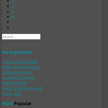
1
2
3
4
Swargarohan
કબીર સાહેબના ભજનો
નરસિંહ મહેતાના ભજનો
મીરાંબાઈના ભજનો
મા સર્વેશ્વરીના ભજનો
ગુજરાતી ભજનો
આરતી, સ્તુતિ અને બાવની
ભગવદ ગીતા
Most
Popular