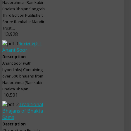
Nadbrahma - Ramkabir
Bhakta Bhajan Sangrah
Third Edition Publisher:
Shree Ramkabir Mandir
Trust,...
13,928
અનંત સૂર |
Anant Soor
Description
Anant Soor (with
hyperlinks) Containing
over 500 bhajans from
Nadbrahma (Ramkabir
Bhakta Bhajan...
10,591
Traditional
Bhajans of Bhakta
Samaj
Description
(Gujarati with English