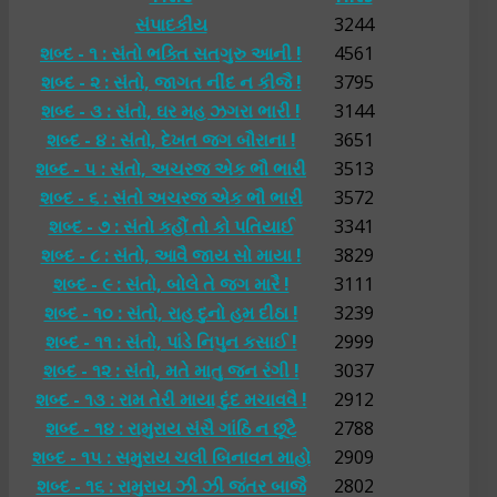
સંપાદકીય
3244
શબ્દ - ૧ : સંતો ભક્તિ સતગુરુ આની !
4561
શબ્દ - ૨ : સંતો, જાગત નીંદ ન કીજૈ !
3795
શબ્દ - ૩ : સંતો, ઘર મહ ઝગરા ભારી !
3144
શબ્દ - ૪ : સંતો, દેખત જગ બૌરાના !
3651
શબ્દ - ૫ : સંતો, અચરજ એક ભૌ ભારી
3513
શબ્દ - ૬ : સંતો અચરજ એક ભૌ ભારી
3572
શબ્દ - ૭ : સંતો કહૌં તો કો પતિયાઈ
3341
શબ્દ - ૮ : સંતો, આવૈ જાય સો માયા !
3829
શબ્દ - ૯ : સંતો, બોલે તે જગ મારૈ !
3111
શબ્દ - ૧૦ : સંતો, રાહ દુનો હમ દીઠા !
3239
શબ્દ - ૧૧ : સંતો, પાંડે નિપુન કસાઈ !
2999
શબ્દ - ૧૨ : સંતો, મતે માતુ જન રંગી !
3037
શબ્દ - ૧૩ : રામ તેરી માયા દુંદ મચાવવૈ !
2912
શબ્દ - ૧૪ : રામુરાય સંસૈ ગાંઠિ ન છૂટૈ
2788
શબ્દ - ૧૫ : સમુરાય ચલી બિનાવન માહો
2909
શબ્દ - ૧૬ : રામુરાય ઝી ઝી જંતર બાજૈ
2802