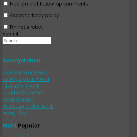
Notify me of follow-up comments
Accept privacy policy
I'm not a robot
Submit
Swargarohan
કબીર સાહેબના ભજનો
નરસિંહ મહેતાના ભજનો
મીરાંબાઈના ભજનો
મા સર્વેશ્વરીના ભજનો
ગુજરાતી ભજનો
આરતી, સ્તુતિ અને બાવની
ભગવદ ગીતા
Most
Popular