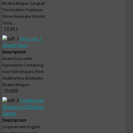
Bhakta Bhajan Sangrah
Third Edition Publisher:
Shree Ramkabir Mandir
Trust,...
13,951
અનંત સૂર |
Anant Soor
Description
Anant Soor (with
hyperlinks) Containing
over 500 bhajans from
Nadbrahma (Ramkabir
Bhakta Bhajan...
10,609
Traditional
Bhajans of Bhakta
Samaj
Description
(Gujarati with English