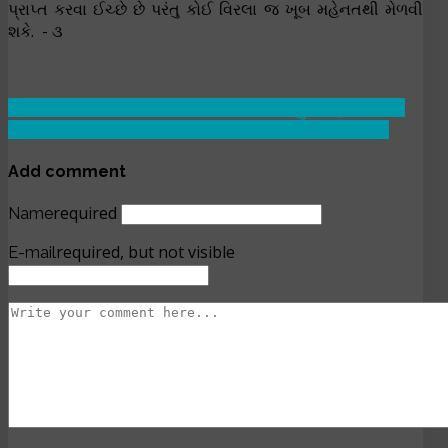
પ્રાપ્ત કરવા ઈચ્છે છે પરંતુ કોઈ વિરલા જ ખૂબ મહેનતથી મેળવી
શકે. - ૩
Previous article: શબ્દ - ૧૯ : યે તતુ રામ જપહુ હો પ્રાની
Prev
Next article: શબ્દ - ૨૧ : રામ ન રામસિ કવન ડંડ લાગા
Next
Add comment
required
Name
required, but not visible
E-mail