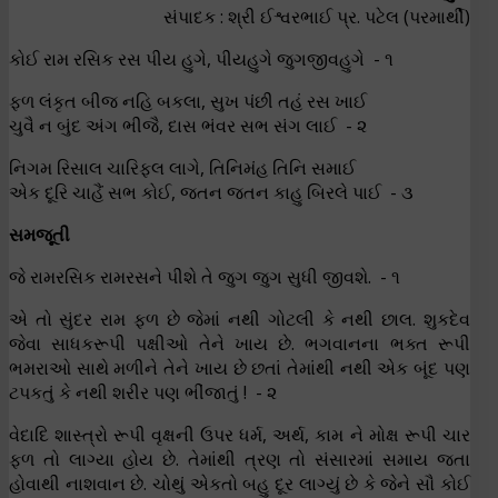
સંપાદક : શ્રી ઈશ્વરભાઈ પ્ર. પટેલ (પરમાર્થી)
કોઈ રામ રસિક રસ પીય હુગે, પીયહુગે જુગજીવહુગે - ૧
ફળ લંકૃત બીજ નહિ બકલા, સુખ પંછી તહં રસ ખાઈ
ચુવૈ ન બુંદ અંગ ભીજૈ, દાસ ભંવર સભ સંગ લાઈ - ૨
નિગમ રિસાલ ચારિફલ લાગે, તિનિમંહ તિનિ સમાઈ
એક દૂરિ ચાહૈં સભ કોઈ, જતન જતન કાહુ બિરલે પાઈ - ૩
સમજૂતી
જે રામરસિક રામરસને પીશે તે જુગ જુગ સુધી જીવશે. - ૧
એ તો સુંદર રામ ફળ છે જેમાં નથી ગોટલી કે નથી છાલ. શુકદેવ
જેવા સાધકરૂપી પક્ષીઓ તેને ખાય છે. ભગવાનના ભક્ત રૂપી
ભમરાઓ સાથે મળીને તેને ખાય છે છતાં તેમાંથી નથી એક બૂંદ પણ
ટપકતું કે નથી શરીર પણ ભીંજાતું ! - ૨
વેદાદિ શાસ્ત્રો રૂપી વૃક્ષની ઉપર ધર્મ, અર્થ, કામ ને મોક્ષ રૂપી ચાર
ફળ તો લાગ્યા હોય છે. તેમાંથી ત્રણ તો સંસારમાં સમાય જતા
હોવાથી નાશવાન છે. ચોથું એકતો બહુ દૂર લાગ્યું છે કે જેને સૌ કોઈ