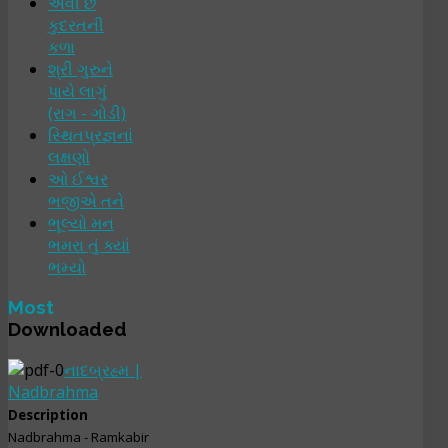
એવી છે
કુદરતની
કળા
શ્રી ગુરુને
પાયે લાગું
(રાગ - ગોડી)
સ્થિતપ્રજ્ઞનાં
લક્ષણો
ઓ ઈશ્વર
ભજીએ તને
ભૂલ્યો મન
ભમરા તું ક્યાં
ભમ્યો
Most
Downloaded
નાદબ્રહ્મ |
Nadbrahma
Description
Nadbrahma - Ramkabir