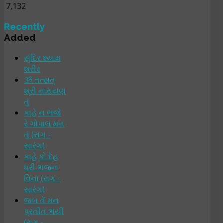
7,132
Recently
Added
સુંદિર શ્યામ
શરીર
ૐ તત્સત્
શ્રી નારાયણ
તું
કાહે ન ભજે
રે ગોપાલ મન
તું (રાગ -
સારંગ)
કાહે કો દેહ
ધરી ભજન
વિના (રાગ -
સારંગ)
જબ તેં મન
પ્રતીત ભયી
(રાગ -