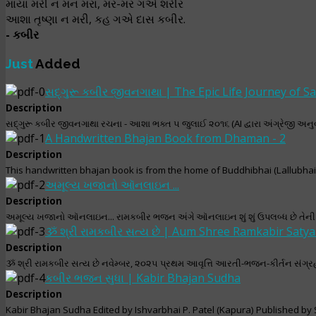
માયા મરી ન મન મરા, મર-મર ગએ શરીર
આશા તૃષ્ણા ન મરી, કહ ગએ દાસ કબીર.
- કબીર
Just
Added
સદ્‌ગુરૂ કબીર જીવનગાથા | The Epic Life Journey of S
Description
સદ્‌ગુરૂ કબીર જીવનગાથા રચના - આશા ભક્ત ૫ જુલાઈ ૨૦૧૬ (AI દ્વારા અંગ્રેજી અનુ
A Handwritten Bhajan Book from Dhaman - 2
Description
This handwritten bhajan book is from the home of Buddhibhai (Lallubha
અમૂલ્ય ખજાનો ઑનલાઇન ...
Description
અમૂલ્ય ખજાનો ઑનલાઇન... રામકબીર ભજન અંગે ઑનલાઇન શું શું ઉપલબ્ધ છે તેની માહ
ૐ શ્રી રામકબીર સત્ય છે | Aum Shree Ramkabir Saty
Description
ૐ શ્રી રામકબીર સત્ય છે નવેમ્બર, ૨૦૨૫ પ્રથમ આવૃત્તિ આરતી-ભજન-કીર્તન સંગ્
કબીર ભજન સુધા | Kabir Bhajan Sudha
Description
Kabir Bhajan Sudha Edited by Ishvarbhai P. Patel (Kapura) Published by S