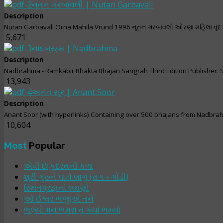
નૂતન ગરબાવલી | Nutan Garbavali
Description
Nutan Garbavali Orna Mahila Vrund 1996 નૂતન ગરબાવલી ઓરણા મહિલા વૃંદ
5,671
નાદબ્રહ્મ | Nadbrahma
Description
Nadbrahma - Ramkabir Bhakta Bhajan Sangrah Third Edition Publisher: S
13,943
અનંત સૂર | Anant Soor
Description
Anant Soor (with hyperlinks) Containing over 500 bhajans from Nadbra
10,604
Most
Popular
એવી છે કુદરતની કળા
શ્રી ગુરુને પાયે લાગું (રાગ - ગોડી)
સ્થિતપ્રજ્ઞનાં લક્ષણો
ઓ ઈશ્વર ભજીએ તને
ભૂલ્યો મન ભમરા તું ક્યાં ભમ્યો