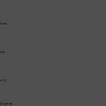
Shree
ahma
on 5.2
(Gujarati