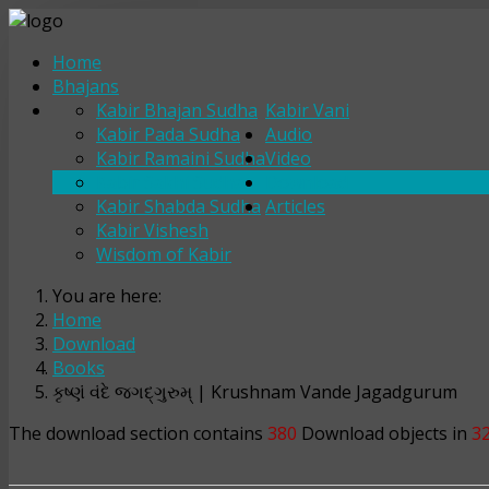
Home
Bhajans
Kabir Bhajan Sudha
Kabir Vani
Kabir Pada Sudha
Audio
Kabir Ramaini Sudha
Video
Kabir Sakhi Sudha
Download
Kabir Shabda Sudha
Articles
Kabir Vishesh
Wisdom of Kabir
You are here:
Home
Download
Books
કૃષ્ણં વંદે જગદ્‌ગુરુમ્ | Krushnam Vande Jagadgurum
The download section contains
380
Download objects in
3