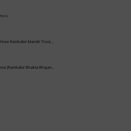
 ૧૯૯૬
hree Ramkabir Mandir Trust,...
hma (Ramkabir Bhakta Bhajan...