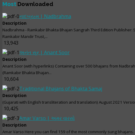
Most
Downloaded
નાદબ્રહ્મ | Nadbrahma
Description
Nadbrahma - Ramkabir Bhakta Bhajan Sangrah Third Edition Publisher: 
Ramkabir Mandir Trust,...
13,943
અનંત સૂર | Anant Soor
Description
Anant Soor (with hyperlinks) Containing over 500 bhajans from Nadbr
(Ramkabir Bhakta Bhajan...
10,604
Traditional Bhajans of Bhakta Samaj
Description
(Gujarati with English transliteration and translation) August 2021 Versi
10,425
Amar Varso | અમર વારસો
Description
Amar Varso Here you can find 159 of the most commonly sung bhajans. 