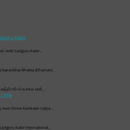
adguru Kabir
વાદ સાથે) Sadguru Kabir...
i) Naranbhai Bhakta (Dhaman) .
િતિ લીન્કો (Links) સાથે...
a Chhe
રહ Aum Shree Ramkabir Satya...
adguru Kabir International...