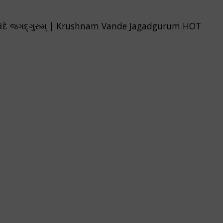
 વંદે જગદ્‌ગુરુમ્ | Krushnam Vande Jagadgurum
HOT