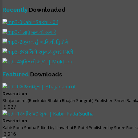
Recently
Downloaded
Kabir Sakhi - 04
સાધુજનનો સંગ રે
ઝુલત હૈ ભામિની હિંડોળે
જાગિયે રઘુનાથકુંવર ! પંછી
મુક્તિની માળા | Mukti-ni
Featured
Downloads
ભજનામૃત | Bhajanamrut
Description
Bhajanamrut (Ramkabir Bhakta Bhajan Sangrah) Publisher: Shree Ramka
5,027
કબીર પદ સુધા | Kabir Pada Sudha
Description
Kabir Pada Sudha Edited by Ishvarbai P. Patel Published by Shree Ramka
3,216