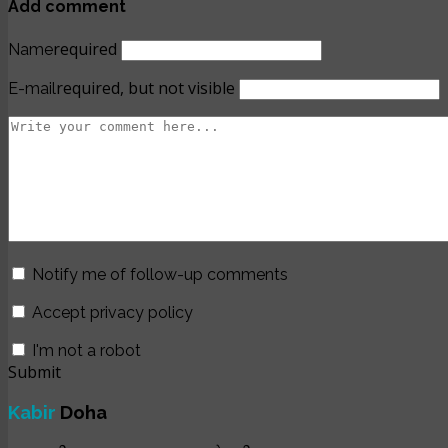
Add comment
required
Name
required, but not visible
E-mail
Notify me of follow-up comments
Accept privacy policy
I'm not a robot
Submit
Kabir
Doha