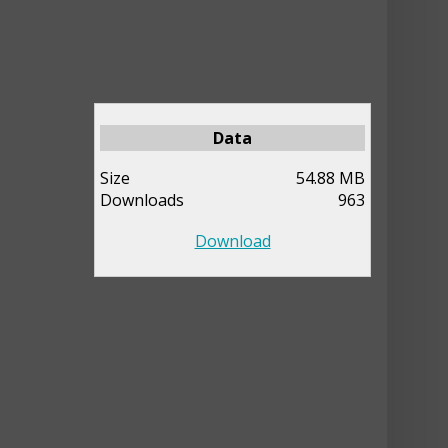
Data
Size
54.88 MB
Downloads
963
Download