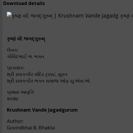
Download details
કૃષ્ણં
કૃષ્ણં વંદે જગદ્‌ગુરુમ્
લેખક:
ગોવિંદભાઈ ભ. ભક્ત
પ્રકાશક:
શ્રી રામકબીર મંદિર ટ્રસ્ટ, સુરત
શ્રી રામકબીર ભક્ત સમાજ ઓફ યુ.એસ.એ.
પ્રથમ આવૃત્તિ
૨૦૨૪
Krushnam Vande Jagadgurum
Author:
Govindbhai B. Bhakta