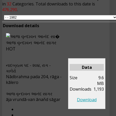
in
32
Categories. Total downloads to this date is
476,290
.
Download details
આજ વૃન્દાવન આનંદ સાગર
HOT
નાદબ્રહ્મ પદ - ૨૦૪, રાગ -
Data
કાલેરો
Nādbrahma pada 204, rāga -
Size
9.6
kālero
MB
Downloads
1,193
આજ વૃન્દાવન આનંદ સાગર
āja vrundā-van ānaňd sāgar
Download