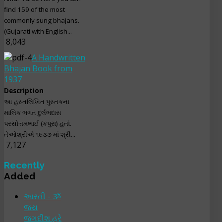
find 159 of the most
commonly sung bhajans.
(Gujarati with English...
8,043
A Handwritten
Bhajan Book from
1937
Description
આ હસ્તલિખિત પુસ્તકના
માલિક ભગત દુર્લભદાસ
પરસોત્તમભાઈ (કપુરા) હતાં.
તેઓશ્રીએ ૧૯૩૭ માં શ્રી...
7,127
Recently
Added
આરતી - ૐ
જય
જગદીશ હરે