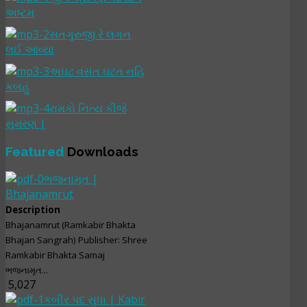
અષ્ટમ
સતગુરુજી રે લગન
લઈ આવ્યા
અઘટ વસંત ઘટત નહિ
કબહું
રામકો નિત્ય કીજે
સુમરણ |
Featured
Downloads
ભજનામૃત |
Bhajanamrut
Description
Bhajanamrut (Ramkabir Bhakta
Bhajan Sangrah) Publisher: Shree
Ramkabir Bhakta Samaj
ભજનામૃત...
5,027
કબીર પદ સુધા | Kabir