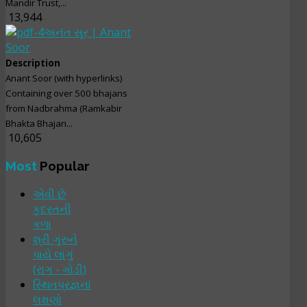
Mandir Trust,...
13,944
અનંત સૂર | Anant
Soor
Description
Anant Soor (with hyperlinks)
Containing over 500 bhajans
from Nadbrahma (Ramkabir
Bhakta Bhajan...
10,605
Most
Popular
એવી છે
કુદરતની
કળા
શ્રી ગુરુને
પાયે લાગું
(રાગ - ગોડી)
સ્થિતપ્રજ્ઞનાં
લક્ષણો