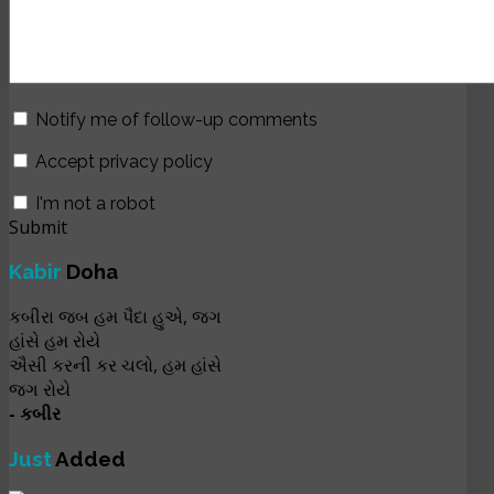
Notify me of follow-up comments
Accept privacy policy
I'm not a robot
Submit
Kabir
Doha
કબીરા જબ હમ પૈદા હુએ, જગ
હાંસે હમ રોયે
ઐસી કરની કર ચલો, હમ હાંસે
જગ રોયે
- કબીર
Just
Added