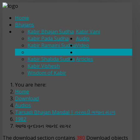
Home
Bhajans
Kabir Bhajan Sudha
Kabir Vani
Kabir Pada Sudha
Audio
Kabir Ramaini Sudha
Video
Kabir Sakhi Sudha
Download
Kabir Shabda Sudha
Articles
Kabir Vishesh
Wisdom of Kabir
You are here:
Home
Download
Audios
Tarsadi Bhajan Mandal | તરસાડી ભજન મંડળ
1982
આજ વૃન્દાવન આનંદ સાગર
The download section contains
380
Download objects