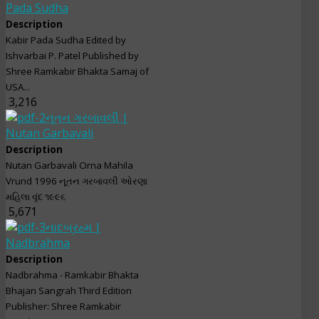
Pada Sudha
Description
Kabir Pada Sudha Edited by
Ishvarbai P. Patel Published by
Shree Ramkabir Bhakta Samaj of
USA...
3,216
નૂતન ગરબાવલી |
Nutan Garbavali
Description
Nutan Garbavali Orna Mahila
Vrund 1996 નૂતન ગરબાવલી ઓરણા
મહિલા વૃંદ ૧૯૯૬
5,671
નાદબ્રહ્મ |
Nadbrahma
Description
Nadbrahma - Ramkabir Bhakta
Bhajan Sangrah Third Edition
Publisher: Shree Ramkabir