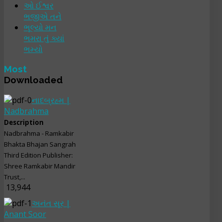
ઓ ઈશ્વર
ભજીએ તને
ભૂલ્યો મન
ભમરા તું ક્યાં
ભમ્યો
Most
Downloaded
નાદબ્રહ્મ |
Nadbrahma
Description
Nadbrahma - Ramkabir
Bhakta Bhajan Sangrah
Third Edition Publisher:
Shree Ramkabir Mandir
Trust,...
13,944
અનંત સૂર |
Anant Soor