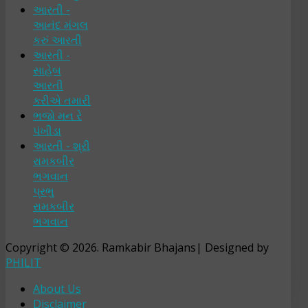
આરતી -
આનંદ મંગલ
કરું આરતી
આરતી -
સાહેબ
આરતી
કરીએ તમારી
ભજો મન રે
પંખીડા
આરતી - શ્રી
રામકબીર
ભગવાન
પ્રભુ
રામકબીર
ભગવાન
Copyright © 2026. Ramkabir Bhajans| Designed by
PHILIT
About Us
Disclaimer