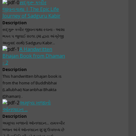
સદ્‌ગુરૂ કબીર
જીવનગાથા | The Epic Life
Journey of Sadguru Kabir
Description
સદ્‌ગુરૂ કબીર જીવનગાથા રચના - આશા
ભક્ત ૫ જુલાઈ ૨૦૧૬ (AI દ્વારા અંગ્રેજી
અનુવાદ સાથે) Sadguru Kabir...
A Handwritten
Bhajan Book from Dhaman
- 2
Description
This handwritten bhajan book is
from the home of Buddhibhai
(Lallubhai) Naranbhai Bhakta
(Dhaman) .
અમૂલ્ય ખજાનો
ઑનલાઇન ...
Description
અમૂલ્ય ખજાનો ઑનલાઇન... રામકબીર
ભજન અંગે ઑનલાઇન શું શું ઉપલબ્ધ છે