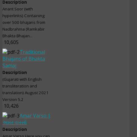
Description
Anant Soor (with
hyperlinks) Containing
over 500 bhajans from
Nadbrahma (Ramkabir
Bhakta Bhajan...
10,605
Traditional
Bhajans of Bhakta
Samaj
Description
(Gujarati with English
transliteration and
translation) August 2021
Version 5.2
10,426
Amar Varso |
અમર વારસો
Description
Amar Varso Here you can