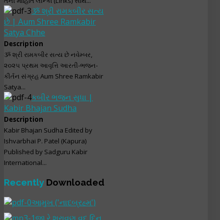
તેની માહિતિ લીન્કો (Links) સાથે...
ૐ શ્રી રામકબીર સત્ય
છે | Aum Shree Ramkabir
Satya Chhe
Description
ૐ શ્રી રામકબીર સત્ય છે નવેમ્બર,
૨૦૨૫ પ્રથમ આવૃત્તિ આરતી-ભજન-
કીર્તન સંગ્રહ Aum Shree Ramkabir
Satya...
કબીર ભજન સુધા |
Kabir Bhajan Sudha
Description
Kabir Bhajan Sudha Edited by
Ishvarbhai P. Patel (Kapura)
Published by Sadguru Kabir
International...
Recently
Downloaded
આમુખ ('નાદબ્રહ્મ')
જી રે શ્રાવણ વદ દિન