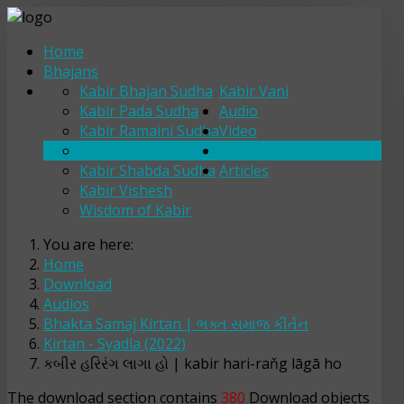
Home
Bhajans
Kabir Bhajan Sudha
Kabir Vani
Kabir Pada Sudha
Audio
Kabir Ramaini Sudha
Video
Kabir Sakhi Sudha
Download
Kabir Shabda Sudha
Articles
Kabir Vishesh
Wisdom of Kabir
You are here:
Home
Download
Audios
Bhakta Samaj Kirtan | ભક્ત સમાજ કીર્તન
Kirtan - Syadla (2022)
કબીર હરિરંગ લાગા હો | kabir hari-raňg lāgā ho
The download section contains
380
Download objects