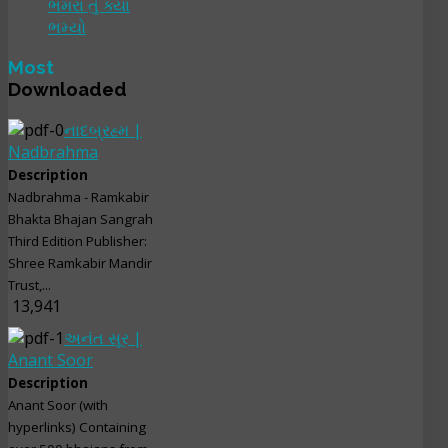
ભમરા તું ક્યાં
ભમ્યો
Most
Downloaded
નાદબ્રહ્મ |
Nadbrahma
Description
Nadbrahma - Ramkabir
Bhakta Bhajan Sangrah
Third Edition Publisher:
Shree Ramkabir Mandir
Trust,...
13,941
અનંત સૂર |
Anant Soor
Description
Anant Soor (with
hyperlinks) Containing