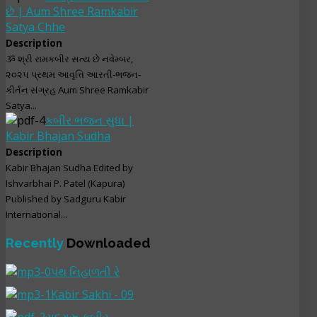
છે | Aum Shree Ramkabir
Satya Chhe
Description
ૐ શ્રી રામકબીર સત્ય છે નવેમ્બર,
૨૦૨૫ પ્રથમ આવૃત્તિ આરતી-ભજન-
કીર્તન સંગ્રહ Aum Shree Ramkabir
Satya...
કબીર ભજન સુધા |
Kabir Bhajan Sudha
Description
Kabir Bhajan Sudha Edited by
Ishvarbhai P. Patel (Kapura)
Published by Sadguru Kabir
International...
Recently
Downloaded
પંથ નિહાળતી રે
Kabir Sakhi - 09
સદ્‌ગુરૂ કબીર