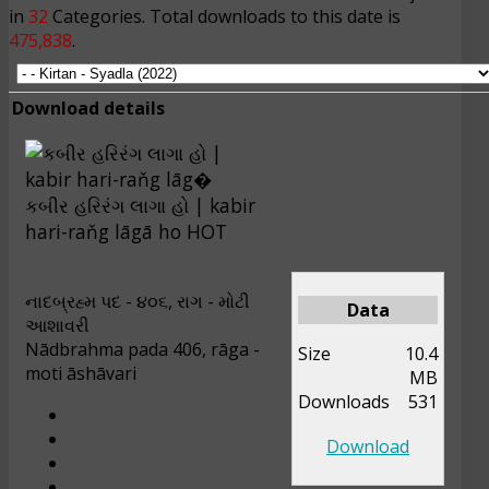
in
32
Categories. Total downloads to this date is
475,838
.
Download details
કબીર હરિરંગ લાગા હો | kabir
hari-raňg lāgā ho
HOT
નાદબ્રહ્મ પદ - ૪૦૬, રાગ - મોટી
Data
આશાવરી
Nādbrahma pada 406, rāga -
Size
10.4
moti āshāvari
MB
Downloads
531
Download