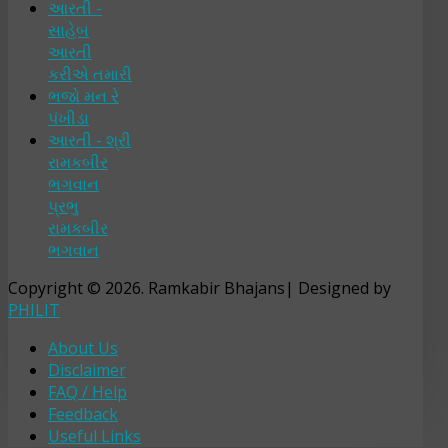
આરતી -
સાહેબ
આરતી
કરીએ તમારી
ભજો મન રે
પંખીડા
આરતી - શ્રી
રામકબીર
ભગવાન
પ્રભુ
રામકબીર
ભગવાન
Copyright © 2026. Ramkabir Bhajans| Designed by
PHILIT
About Us
Disclaimer
FAQ / Help
Feedback
Useful Links