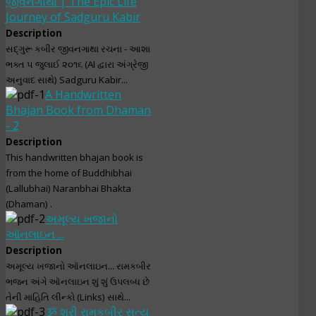
જીવનગાથા | The Epic Life
Journey of Sadguru Kabir
Description
સદ્‌ગુરૂ કબીર જીવનગાથા રચના - આશા
ભક્ત ૫ જુલાઈ ૨૦૧૬ (AI દ્વારા અંગ્રેજી
અનુવાદ સાથે) Sadguru Kabir...
A Handwritten
Bhajan Book from Dhaman
- 2
Description
This handwritten bhajan book is
from the home of Buddhibhai
(Lallubhai) Naranbhai Bhakta
(Dhaman) .
અમૂલ્ય ખજાનો
ઑનલાઇન ...
Description
અમૂલ્ય ખજાનો ઑનલાઇન... રામકબીર
ભજન અંગે ઑનલાઇન શું શું ઉપલબ્ધ છે
તેની માહિતિ લીન્કો (Links) સાથે...
ૐ શ્રી રામકબીર સત્ય