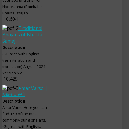
over 500 bhajans from
Nadbrahma (Ramkabir
Bhakta Bhajan...
10,604
Traditional
Bhajans of Bhakta
Samaj
Description
(Gujarati with English
transliteration and
translation) August 2021
Version 5.2
10,425
Amar Varso |
અમર વારસો
Description
Amar Varso Here you can
find 159 of the most
commonly sung bhajans.
(Gujarati with English...