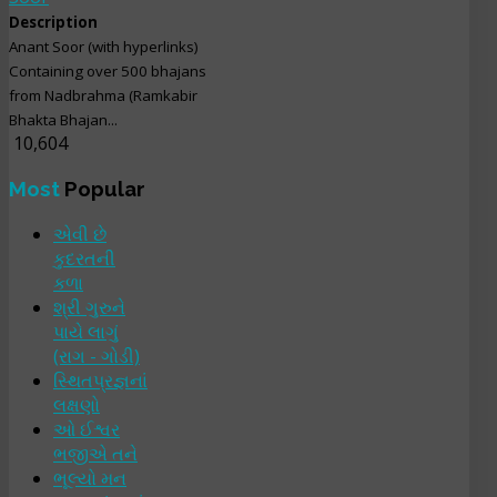
Description
Anant Soor (with hyperlinks)
Containing over 500 bhajans
from Nadbrahma (Ramkabir
Bhakta Bhajan...
10,604
Most
Popular
એવી છે
કુદરતની
કળા
શ્રી ગુરુને
પાયે લાગું
(રાગ - ગોડી)
સ્થિતપ્રજ્ઞનાં
લક્ષણો
ઓ ઈશ્વર
ભજીએ તને
ભૂલ્યો મન