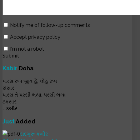
Notify me of follow-up comments
Accept privacy policy
I'm not a robot
Submit
Kabir
Doha
પારસ રૂપ જીવ હૈ, લોહ રૂપ
સંસાર
પારસ તે પરસી ભયા, પરસી ભયા
ટકસાર
- કબીર
Just
Added
સદ્‌ગુરૂ કબીર