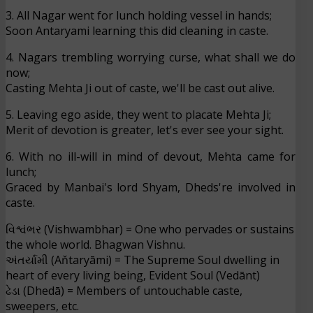
3. All Nagar went for lunch holding vessel in hands;
Soon Antaryami learning this did cleaning in caste.
4. Nagars trembling worrying curse, what shall we do
now;
Casting Mehta Ji out of caste, we'll be cast out alive.
5. Leaving ego aside, they went to placate Mehta Ji;
Merit of devotion is greater, let's ever see your sight.
6. With no ill-will in mind of devout, Mehta came for
lunch;
Graced by Manbai's lord Shyam, Dheds're involved in
caste.
વિશ્વંભર (Vishwambhar) = One who pervades or sustains
the whole world. Bhagwan Vishnu.
અંતર્યામી (Aňtaryāmi) = The Supreme Soul dwelling in
heart of every living being, Evident Soul (Vedānt)
ઢેડા (Dhedā) = Members of untouchable caste,
sweepers, etc.