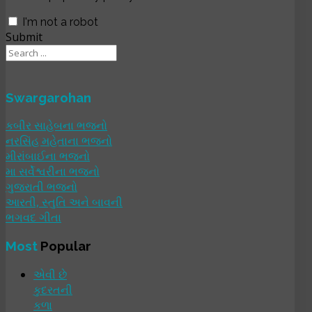
I'm not a robot
Submit
Swargarohan
કબીર સાહેબના ભજનો
નરસિંહ મહેતાના ભજનો
મીરાંબાઈના ભજનો
મા સર્વેશ્વરીના ભજનો
ગુજરાતી ભજનો
આરતી, સ્તુતિ અને બાવની
ભગવદ ગીતા
Most
Popular
એવી છે
કુદરતની
કળા