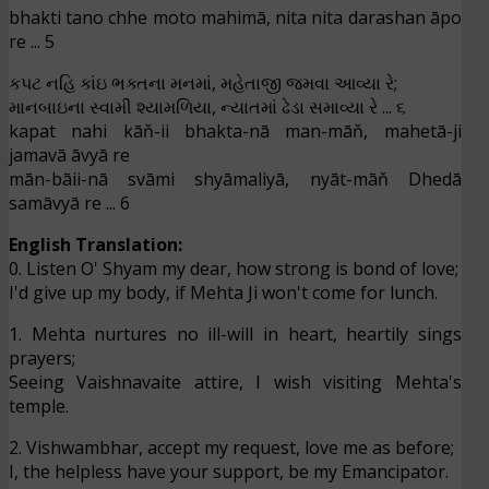
bhakti tano chhe moto mahimā, nita nita darashan āpo
re ... 5
કપટ નહિ કાંઇ ભક્તના મનમાં, મહેતાજી જમવા આવ્યા રે;
માનબાઇના સ્વામી શ્યામળિયા, ન્યાતમાં ઢેડા સમાવ્યા રે ... ૬
kapat nahi kāň-ii bhakta-nā man-māň, mahetā-ji
jamavā āvyā re
mān-bāii-nā svāmi shyāmaliyā, nyāt-māň Dhedā
samāvyā re ... 6
English Translation:
0. Listen O' Shyam my dear, how strong is bond of love;
I'd give up my body, if Mehta Ji won't come for lunch.
1. Mehta nurtures no ill-will in heart, heartily sings
prayers;
Seeing Vaishnavaite attire, I wish visiting Mehta's
temple.
2. Vishwambhar, accept my request, love me as before;
I, the helpless have your support, be my Emancipator.