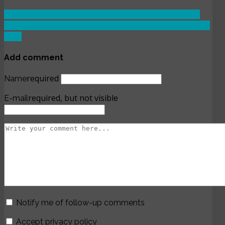
Previous article: આજ વૃન્દાવન આનંદ સાગર (રાગ - કાલેરો)
Prev
Next article: પોતે પોતાનું ઘર જાણવું જોઇએ (રાગ - કાલેરો)
Next
Add comment
required
Name
required, but not visible
E-mail
Notify me of follow-up comments
Accept privacy policy