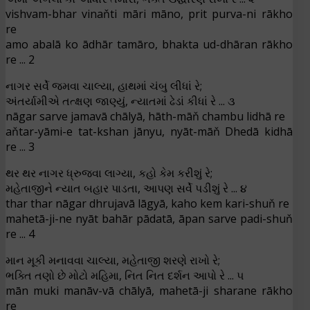
vishvam-bhar vinaňti māri māno, prit purva-ni rākho
re
amo abalā ko ādhār tamāro, bhakta ud-dhāran rākho
re ... 2
નાગર સર્વે જમવા ચાલ્યા, હાથમાં ચંબુ લીધાં રે;
અંતર્યામીએ તત્ક્ષણ જાણ્યું, ન્યાતમાં ઢેડાં કીધાં રે ... ૩
nāgar sarve jamavā chālyā, hāth-māň chambu lidhā re
aňtar-yāmi-e tat-kshan jānyu, nyāt-māň Dhedā kidhā
re ... 3
થર થર નાગર ધ્રુજવા લાગ્યા, કહો કેમ કરીશું રે;
મહેતાજીને ન્યાત બહાર પાડતા, આપણ સર્વે પડીશું રે ... ૪
thar thar nāgar dhrujavā lāgyā, kaho kem kari-shuň re
mahetā-ji-ne nyāt bahār pādatā, āpan sarve padi-shuň
re ... 4
માન મૂકી મનાવવા ચાલ્યા, મહેતાજી શરણે રાખો રે;
ભક્તિ તણો છે મોટો મહિમા, નિત નિત દર્શન આપો રે ... ૫
mān muki manāv-vā chālyā, mahetā-ji sharane rākho
re