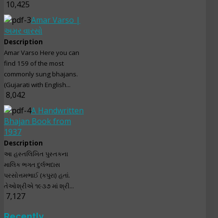
10,425
Amar Varso |
અમર વારસો
Description
Amar Varso Here you can
find 159 of the most
commonly sung bhajans.
(Gujarati with English...
8,042
A Handwritten
Bhajan Book from
1937
Description
આ હસ્તલિખિત પુસ્તકના
માલિક ભગત દુર્લભદાસ
પરસોત્તમભાઈ (કપુરા) હતાં.
તેઓશ્રીએ ૧૯૩૭ માં શ્રી...
7,127
Recently