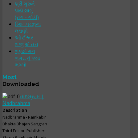
શ્રી ગુરુને
પાયે લાગું
(રાગ - ગોડી)
સ્થિતપ્રજ્ઞનાં
લક્ષણો
ઓ ઈશ્વર
ભજીએ તને
ભૂલ્યો મન
ભમરા તું ક્યાં
ભમ્યો
Most
Downloaded
નાદબ્રહ્મ |
Nadbrahma
Description
Nadbrahma - Ramkabir
Bhakta Bhajan Sangrah
Third Edition Publisher:
Shree Ramkabir Mandir