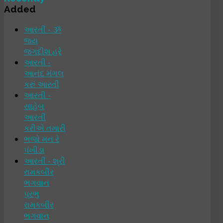
Added
આરતી - ૐ
જય
જગદીશ હરે
આરતી -
આનંદ મંગલ
કરું આરતી
આરતી -
સાહેબ
આરતી
કરીએ તમારી
ભજો મન રે
પંખીડા
આરતી - શ્રી
રામકબીર
ભગવાન
પ્રભુ
રામકબીર
ભગવાન