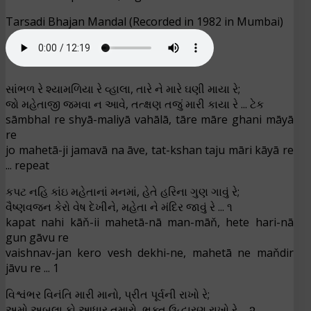
Tarsadi Bhajan Mandal (Recorded in 1982 in Mumbai)
સાંભળ રે શ્યામળિયા રે વ્હાલા, તારે ને મારે ઘણી માયા રે;
જો મહેતાજી જમવા ન આવે, તત્ક્ષણ તજું મારી કાયા રે ... ટેક
sāmbhal re shyā-maliyā vahālā, tāre māre ghani māyā
re
jo mahetā-ji jamavā na āve, tat-kshan taju māri kāyā re
... repeat
કપટ નહિ કાંઇ મહેતાનાં મનમાં, હેતે હરિના ગુણ ગાવું રે;
વૈષ્ણવજન કેરો વેષ દેખીને, મહેતા ને મંદિર જાવું રે ... ૧
kapat nahi kāň-ii mahetā-nā man-māň, hete hari-nā
gun gāvu re
vaishnav-jan kero vesh dekhi-ne, mahetā ne maňdir
jāvu re ... 1
વિશ્વંભર વિનંતિ મારી માનો, પ્રીત પૂર્વની રાખો રે;
અમો અબલા કો આધાર તમારો, ભક્ત ઉદ્ધારણ રાખો રે ... ૨