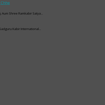
a Chhe
રહ Aum Shree Ramkabir Satya...
adguru Kabir International...