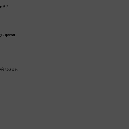
on 5.2
(Gujarati
ીએ ૧૯૩૭ માં