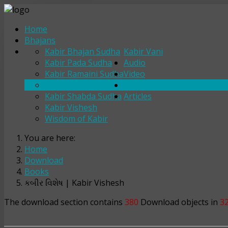
Home
Bhajans
Kabir Bhajan Sudha
Kabir Vani
Kabir Pada Sudha
Audio
Kabir Ramaini Sudha
Video
Kabir Sakhi Sudha
Download
Kabir Shabda Sudha
Articles
Kabir Vishesh
Wisdom of Kabir
You are here:
Home
Download
Books
કબીર વિશેષ | Kabir Vishesh
The download section contains
380
Download objects in
3