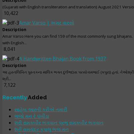
Description
(Gujarati with English transliteration and translation) August 2021 Versi
10,422
Amar Varso | અમર વારસો
Description
Amar Varso Here you can find 159 of the most commonly sung bhajans. 
with English...
8,041
A Handwritten Bhajan Book from 1937
Description
આ હસ્તલિખિત પુસ્તકના માલિક ભગત દુર્લભદાસ પરસોત્તમભાઈ (કપુરા) હતાં. તેઓશ્ર
શ્રી...
7,122
Recently
Added
સાહેબ આરતી કરીએ તમારી
ભજો મન રે પંખીડા
શ્રી રામકબીર ભગવાન પ્રભુ રામકબીર ભગવાન
શ્રી રામચંદ્ર કૃપાલુ ભજ મન