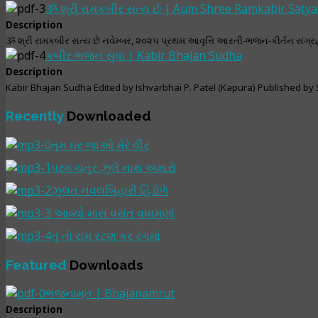
ૐ શ્રી રામકબીર સત્ય છે | Aum Shree Ramkabir Saty
Description
ૐ શ્રી રામકબીર સત્ય છે નવેમ્બર, ૨૦૨૫ પ્રથમ આવૃત્તિ આરતી-ભજન-કીર્તન સંગ્
કબીર ભજન સુધા | Kabir Bhajan Sudha
Description
Kabir Bhajan Sudha Edited by Ishvarbhai P. Patel (Kapura) Published by S
Recently
Downloaded
તુમ ઘર જાઓ મેરે વીર
પરમ ચતુર ઝુલે નાથ અમારો
ઝુલત નવલબિહારી હિંડોળે
આવ્યો માસ વસંત વધામણાં
તું તો રામ રટણ કર રંગમાં
Featured
Downloads
ભજનામૃત | Bhajanamrut
Description