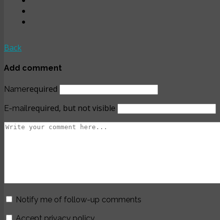
Back
Add comment
required
Name
required, but not visible
E-mail
Notify me of follow-up comments
Accept privacy policy