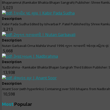
Bhajanamrut (Ramkabir Bhakta Bhajan Sangrah) Publisher: Shree Ramka
5,023
કબીર પદ સુધા | Kabir Pada Sudha
Description
Kabir Pada Sudha Edited by Ishvarbai P. Patel Published by Shree Ramka
3,213
નૂતન ગરબાવલી | Nutan Garbavali
Description
Nutan Garbavali Orna Mahila Vrund 1996 નૂતન ગરબાવલી ઓરણા મહિલા વૃંદ
5,668
નાદબ્રહ્મ | Nadbrahma
Description
Nadbrahma - Ramkabir Bhakta Bhajan Sangrah Third Edition Publisher: S
13,938
અનંત સૂર | Anant Soor
Description
Anant Soor (with hyperlinks) Containing over 500 bhajans from Nadbra
10,598
Most
Popular