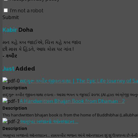
I'm not a robot
Submit
Kabir
Doha
મન કહે કબ જાઈએ, ચિત્ત કહે કબ જાંવ
છૌ માસ કે હિંડતે, આધ કોસ પર ગાંવ !
- કબીર
Just
Added
સદ્‌ગુરૂ કબીર જીવનગાથા | The Epic Life Journey of S
Description
સદ્‌ગુરૂ કબીર જીવનગાથા રચના - આશા ભક્ત ૫ જુલાઈ ૨૦૧૬ (AI દ્વારા અંગ્રેજી અનુ
A Handwritten Bhajan Book from Dhaman - 2
Description
This handwritten bhajan book is from the home of Buddhibhai (Lallubha
અમૂલ્ય ખજાનો ઑનલાઇન ...
Description
અમૂલ્ય ખજાનો ઑનલાઇન... રામકબીર ભજન અંગે ઑનલાઇન શું શું ઉપલબ્ધ છે તેની માહ