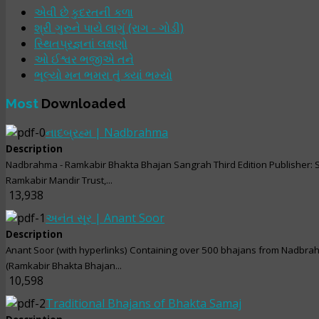
એવી છે કુદરતની કળા
શ્રી ગુરુને પાયે લાગું (રાગ - ગોડી)
સ્થિતપ્રજ્ઞનાં લક્ષણો
ઓ ઈશ્વર ભજીએ તને
ભૂલ્યો મન ભમરા તું ક્યાં ભમ્યો
Most
Downloaded
નાદબ્રહ્મ | Nadbrahma
Description
Nadbrahma - Ramkabir Bhakta Bhajan Sangrah Third Edition Publisher: 
Ramkabir Mandir Trust,...
13,938
અનંત સૂર | Anant Soor
Description
Anant Soor (with hyperlinks) Containing over 500 bhajans from Nadbr
(Ramkabir Bhakta Bhajan...
10,598
Traditional Bhajans of Bhakta Samaj