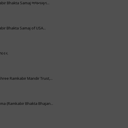
bir Bhakta Samaj ભજનામૃત...
bir Bhakta Samaj of USA...
 ૧૯૯૬
hree Ramkabir Mandir Trust,...
hma (Ramkabir Bhakta Bhajan...