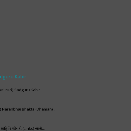
adguru Kabir
વાદ સાથે) Sadguru Kabir...
i) Naranbhai Bhakta (Dhaman) .
િતિ લીન્કો (Links) સાથે...