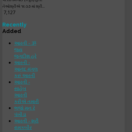
તેઓશ્રીએ ૧૯૩૭ માં શ્રી...
7,127
Recently
Added
આરતી - ૐ
જય
જગદીશ હરે
આરતી -
આનંદ મંગલ
કરું આરતી
આરતી -
સાહેબ
આરતી
કરીએ તમારી
ભજો મન રે
પંખીડા
આરતી - શ્રી
રામકબીર