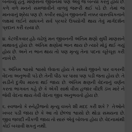
બનાવ્યું હતું. માણસના જીવનમાં પણ એવું જ બન્યા કરતું હોય છે.
કળે વળે મનને સમજાવીને વાળવું જરૂરી થઈ પડે છે. તેમાં જ
માનવાનું શ્રેય પણ છે. કબીર સાહેબ જીવનની નક્કર વાસ્તવિકતાને
લક્ષમાં લઈને સાધકને સર્વ પ્રકારે ઉપયોગી થાય તેવું માર્ગદર્શન
પ્રદાન કરી રહ્યા છે.
૪. કેટલીકવાર હઠે ચઢેલું મન જીવનની અંતિમ ક્ષણો સુધી માણસને
માથાવતું હોય છે. અંતિમ ક્ષણોમાં ભાન થાય છે ત્યારે મોડું થઈ ગયું
હોય છે. અને ન ભાન થાય તો પણ મૃત્યુ તેના પદના ચૂરેચૂરા કરી
નાખે છે.
૫. અંતિમ શ્વાસો શ્વાસો લેવાતા હોય તે સમયે જીવને પાર વગરની
વેદના અનુભવી પડે છે. તેની પીઠ પર પાસા પણ પડી જતા હોય છે. તે
સડીને દુર્ગંધ મારતા થઈ જાય છે. અંતિમ ક્ષણની વેદનાનું વર્ણન
કરતા ભાગવત કહે છે કે એકી સાથે વીસ હજાર વીછી ડંખ મારે ને
જેવી વેદના થાય તેવી વેદના જીવ અનુભવતો હોય છે.
૬. સ્વજનો કે સ્નેહીજનો મૃત્યુ વખતે શી મદદ કરી શકે ? તેઓને
ખબર પડી જાય છે કે આ તો છેલ્લા શ્વાસો છે. થોડા સમયના છે.
જીવ જલદી નીકળી જાય તો સારું એવું બોલતા હોય છે. વેદનામાંથી
કોઈ બચાવી શકતું નથી.