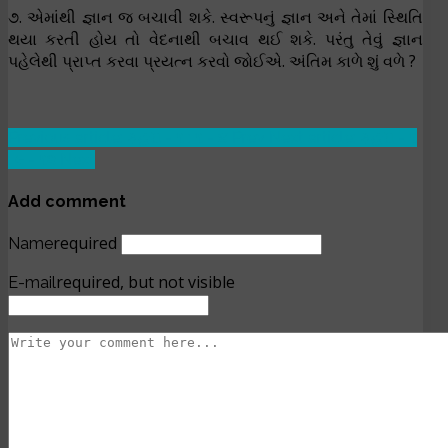
૭. એમાંથી જ્ઞાન જ બચાવી શકે. સ્વરૂપનું જ્ઞાન અને તેમાં સ્થિતિ
થયા કરતી હોય તો વેદનાથી બચાવ થઈ શકે. પરંતુ તેવું જ્ઞાન
પહેલેથી પ્રાપ્ત કરવા પ્રયત્ન કરવો જોઈએ. અંતિમ કાળે શું વળે ?
Previous article: કહરા - ૧ : ૧ - ૪
Prev
Next article: કહરા - ૧
: ૯ - ૧૨
Next
Add comment
required
Name
required, but not visible
E-mail