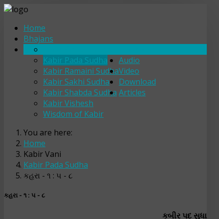
Home
Bhajans
Kabir Bhajan Sudha
Kabir Vani
Kabir Pada Sudha
Audio
Kabir Ramaini Sudha
Video
Kabir Sakhi Sudha
Download
Kabir Shabda Sudha
Articles
Kabir Vishesh
Wisdom of Kabir
You are here:
Home
Kabir Vani
Kabir Pada Sudha
કહરા - ૧ : ૫ - ૮
કહરા - ૧ : ૫ - ૮
કબીર પદ સુધા