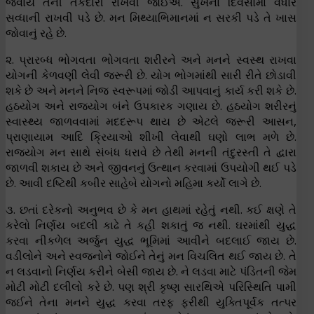
જવાય તેની તકેદારી રાખવી જોઈએ. સુખના દિવસોમાં વધારે
સવ્ધાની રાખવી પડે છે. મન મિથ્યાભિમાનમાં ન સરકી પડે તે ખાસ
જોવાનું રહે છે.
૨. પ્રારબ્ધ ભોગવતા ભોગવતા શરીરને અને મનને સ્વસ્થ રાખવા
યોગની કેળવણી લેવી જરૂરી છે. યોગ ભોગમાંથી સારી રીતે છોડાવી
શકે છે અને મનને નિજ સ્વરૂપમાં જોડી આપવાનું કાર્ય કરી શકે છે.
હઠયોગ અને રાજયોગ બંને ઉપકારક ગણાય છે. હઠયોગ શરીરનું
સ્વાસ્થ્ય જાળવવામાં મદદરૂપ થાય છે એટલે જરૂરી આસન,
પ્રાણાયામ આદિ ક્રિયાઓ શીખી લેવાથી ઘણો લાભ મળે છે.
રાજયોગ મન સાથે સંબંધ ધરાવે છે તેથી મનની તંદુરસ્તી તે દ્વારા
જાળવી શકાય છે અને જીવનનું ઉત્થાન કરવામાં ઉપયોગી થઈ પડે
છે. આવી દષ્ટિથી કબીર સાહેબે યોગનો મહિમા કર્યો લાગે છે.
૩. છતાં દરેકનો અનુભવ છે કે મન હાથમાં રહેતું નથી. કઈ ક્ષણે તે
કરેલો નિર્ણય બદલી કાઢે તે કહી શકાતું જ નથી. ઘરમાંથી યુદ્ધ
કરવા નીકળેલ અર્જુન યુદ્ધ ભૂમિમાં આવીને બદલાઈ જાય છે.
વડીલોને અને સ્વજનોને જોઈને તેનું મન વિચલિત થઈ જાય છે. તે
ન લડવાનો નિર્ણય કરીને બેસી જાય છે. ને લડવા માટે પંડિતની જેમ
મોટી મોટી દલીલો કરે છે. પણ શ્રી કૃષ્ણ સારથિએ પરિસ્થિતિ પામી
જઈને તેના મનને યુદ્ધ કરવા તરફ ફરીથી યુક્તિપૂર્વક તત્પર