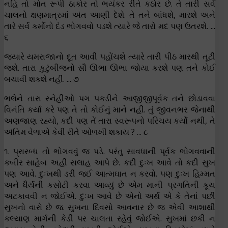
નહિ તો મોત રૂપી ઠાકોર તો ભયંકર રીતે કઠોર છે. તે તારી સર્વ
ચાલનો ક્ષણમાત્રમાં અંત આણી દેશે. તે તને બાંધશે, મારશે અને
તારે સર્વ કર્મોનો દંડ ભોગવવો પડશે ત્યારે જે તારો મદ પણ ઉતરશે. ...
૬
જ્યારે યમરાજાનો દૂત આવી પહોંચશે ત્યારે તારી પીઠ મારથી તૂટી
જશે. તારા કુટુંબીજનો સૌ ઊભા ઊભા જોયા કરશે પણ તને કોઈ
બચાવી શકશે નહીં. ... ૭
ભલેને તારા સ્નેહીઓ પગ પકડીને આજીજીપૂર્વક તને છોડાવવા
વિનંતિ કર્યા કરે પણ તે તો કોઈનું માને નહીં. તું જીવનભર જેનાથી
અણજાણ રહ્યો, કદી પણ તેં તારા સ્વરૂપનો પરિચય કર્યો નથી, તે
અંતિમ વેળાએ કેવી રીતે ઓળખી શકાય ? ... ૮
૧. પ્રારબ્ધ તો ભોગવવું જ પડે. પરંતુ સાવધાની પૂર્વક ભોગવવાની
કબીર સાહેબ અહીં સલાહ આપે છે. કદી દુઃખ આવે તો કદી સુખ
પણ આવે. દુઃખથી ડરી જઈ આત્મઘાત ન કરવો. પણ દુઃખ હિમ્મત
અને ધૈર્યની કસોટી કરવા આવ્યું છે એમ માની પ્રગતિની કૂચ
અટકાવવી ન જોઈએ. દુઃખ આવે છે એનો અર્થ એ કે તેનાં પછી
સુખનો વારો છે જ. સુખના દિવસો આવનાર છે જ એવી આશાથી
કલ્યાણ માર્ગની કેડી પર ચાલતા રહેવું જોઈએ. સુખમાં છકી ન