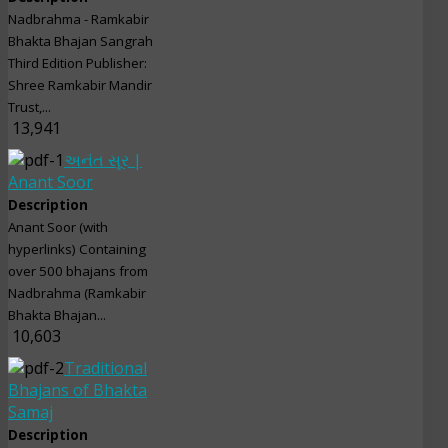
Nadbrahma - Ramkabir
Bhakta Bhajan Sangrah
Third Edition Publisher:
Shree Ramkabir Mandir
Trust,...
13,941
અનંત સૂર |
Anant Soor
Description
Anant Soor (with
hyperlinks) Containing
over 500 bhajans from
Nadbrahma (Ramkabir
Bhakta Bhajan...
10,603
Traditional
Bhajans of Bhakta
Samaj
Description