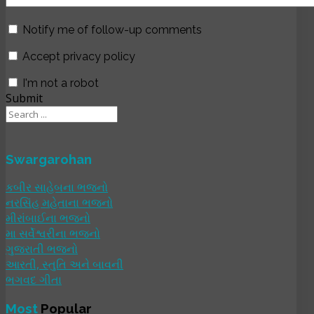
Notify me of follow-up comments
Accept privacy policy
I'm not a robot
Submit
Swargarohan
કબીર સાહેબના ભજનો
નરસિંહ મહેતાના ભજનો
મીરાંબાઈના ભજનો
મા સર્વેશ્વરીના ભજનો
ગુજરાતી ભજનો
આરતી, સ્તુતિ અને બાવની
ભગવદ ગીતા
Most
Popular