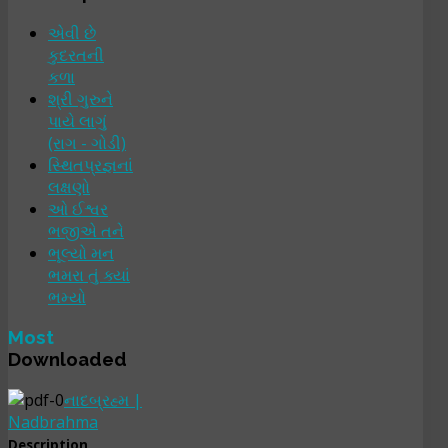
એવી છે
કુદરતની
કળા
શ્રી ગુરુને
પાયે લાગું
(રાગ - ગોડી)
સ્થિતપ્રજ્ઞનાં
લક્ષણો
ઓ ઈશ્વર
ભજીએ તને
ભૂલ્યો મન
ભમરા તું ક્યાં
ભમ્યો
Most
Downloaded
નાદબ્રહ્મ |
Nadbrahma
Description