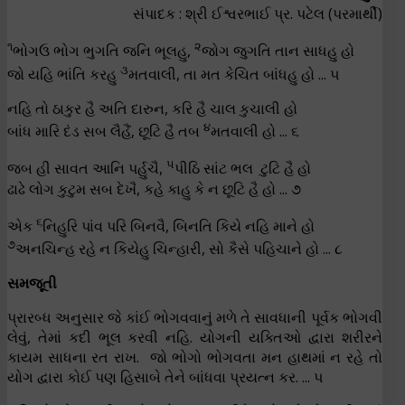
સંપાદક : શ્રી ઈશ્વરભાઈ પ્ર. પટેલ (પરમાર્થી)
૧
૨
ભોગઉ ભોગ ભુગતિ જનિ ભૂલહુ,
જોગ જુગતિ તાન સાધહુ હો
૩
જો યહિ ભાંતિ કરહુ
મતવાલી, તા મત કેચિત બાંધહુ હો ... ૫
નહિ તો ઠાકુર હૈ અતિ દારુન, કરિ હૈ ચાલ કુચાલી હો
૪
બાંધ મારિ દંડ સબ લૈહૈં, છૂટિ હૈ તબ
મતવાલી હો ... ૬
૫
જબ હી સાવત આનિ પર્હુચૈ,
પીઠિ સાંટ ભલ ટુટિ હૈ હો
ઢાઢે લોગ કુટુમ સબ દેખૈ, કહે કાહુ કે ન છૂટિ હૈ હો ... ૭
૬
એક
નિહુરિ પાંવ પરિ બિનવૈ, બિનતિ કિયે નહિ માને હો
૭
અનચિન્હ રહે ન કિયેહુ ચિન્હારી, સો કૈસે પહિચાને હો ... ૮
સમજૂતી
પ્રારબ્ધ અનુસાર જે કાંઈ ભોગવવાનું મળે તે સાવધાની પૂર્વક ભોગવી
લેવું, તેમાં કદી ભૂલ કરવી નહિ. યોગની યક્તિઓ દ્વારા શરીરને
કાયમ સાધના રત રાખ. જો ભોગો ભોગવતા મન હાથમાં ન રહે તો
યોગ દ્વારા કોઈ પણ હિસાબે તેને બાંધવા પ્રયત્ન કર. ... ૫