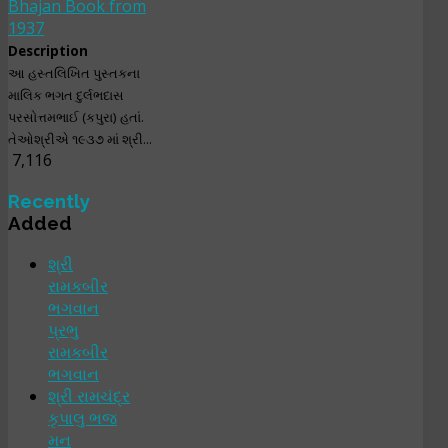
Bhajan Book from
1937
Description
આ હસ્તલિખિત પુસ્તકના
માલિક ભગત દુર્લભદાસ
પરસોત્તમભાઈ (કપુરા) હતાં.
તેઓશ્રીએ ૧૯૩૭ માં શ્રી...
7,116
Recently
Added
શ્રી
રામકબીર
ભગવાન
પ્રભુ
રામકબીર
ભગવાન
શ્રી રામચંદ્ર
કૃપાલુ ભજ
મન