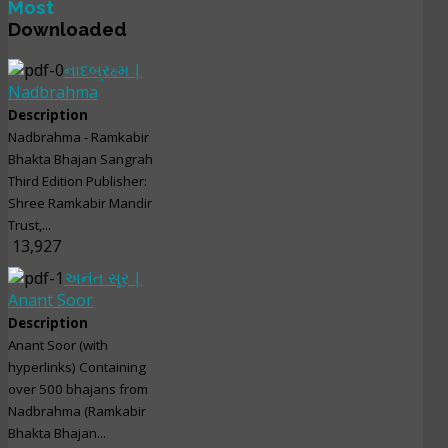
Most
Downloaded
નાદબ્રહ્મ |
Nadbrahma
Description
Nadbrahma - Ramkabir
Bhakta Bhajan Sangrah
Third Edition Publisher:
Shree Ramkabir Mandir
Trust,...
13,927
અનંત સૂર |
Anant Soor
Description
Anant Soor (with
hyperlinks) Containing
over 500 bhajans from
Nadbrahma (Ramkabir
Bhakta Bhajan...