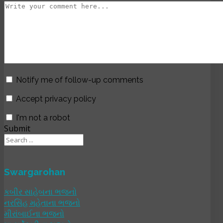
Notify me of follow-up comments
Accept privacy policy
I'm not a robot
Submit
Swargarohan
કબીર સાહેબના ભજનો
નરસિંહ મહેતાના ભજનો
મીરાંબાઈના ભજનો