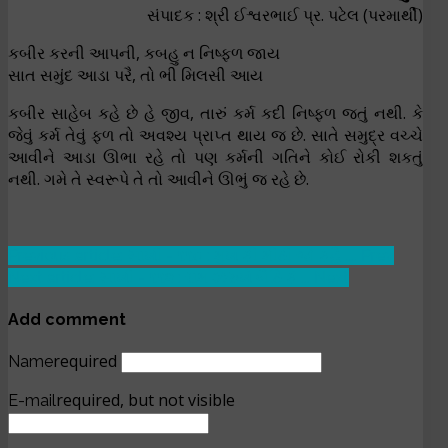
સંપાદક : શ્રી ઈશ્વરભાઈ પ્ર. પટેલ (પરમાર્થી)
કબીર કરની આપની, કબહુ ન નિષ્ફળ જાય
સાત સમુંદ આડા પરૈ, તો ભી મિલસી આય
કબીર સાહેબ કહે છે હે જીવ, તારું કર્મ કદી નિષ્ફળ જતું નથી. કે
જેવું કર્મ તેવું ફળ તો અવશ્ય પ્રાપ્ત થાય જ છે. સાતે સમુદ્ર વચ્ચે
આવીને આડા ઊભા રહે તો પણ કર્મની ગતિને કોઈ રોકી શકતું
નથી. ગમે તે સ્વરૂપે તે તો આવીને ઊભું જ રહે છે.
Previous article: સાખી - ૧૧૦ : મુખ કી મીઠી જો કહૈ ....
Prev
Next article: સાખી - ૧૧૨ : રામ ઝરુખે બૈઠિ કે ...
Next
Add comment
required
Name
required, but not visible
E-mail