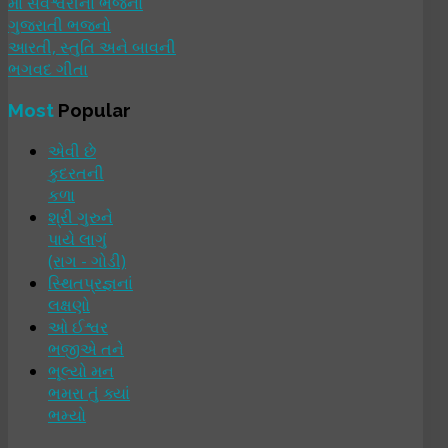
મા સર્વેશ્વરીના ભજનો
ગુજરાતી ભજનો
આરતી, સ્તુતિ અને બાવની
ભગવદ ગીતા
Most
Popular
એવી છે
કુદરતની
કળા
શ્રી ગુરુને
પાયે લાગું
(રાગ - ગોડી)
સ્થિતપ્રજ્ઞનાં
લક્ષણો
ઓ ઈશ્વર
ભજીએ તને
ભૂલ્યો મન
ભમરા તું ક્યાં
ભમ્યો