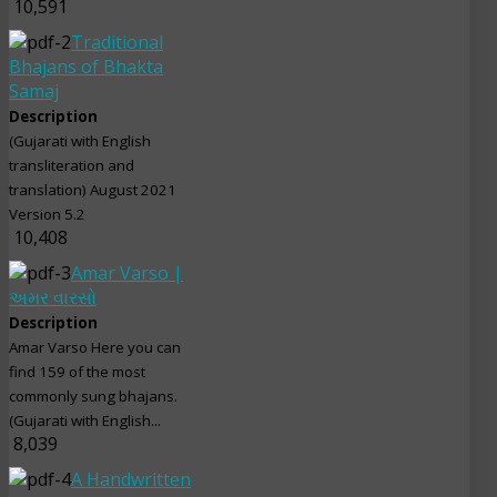
10,591
Traditional
Bhajans of Bhakta
Samaj
Description
(Gujarati with English
transliteration and
translation) August 2021
Version 5.2
10,408
Amar Varso |
અમર વારસો
Description
Amar Varso Here you can
find 159 of the most
commonly sung bhajans.
(Gujarati with English...
8,039
A Handwritten