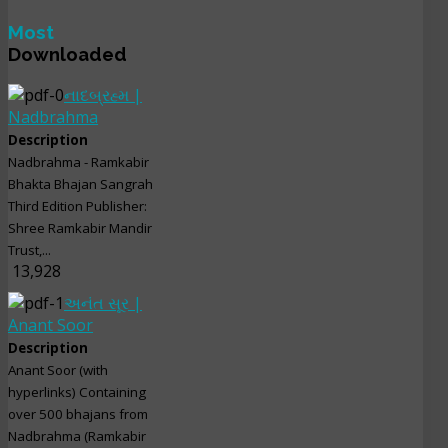
Most
Downloaded
નાદબ્રહ્મ |
Nadbrahma
Description
Nadbrahma - Ramkabir
Bhakta Bhajan Sangrah
Third Edition Publisher:
Shree Ramkabir Mandir
Trust,...
13,928
અનંત સૂર |
Anant Soor
Description
Anant Soor (with
hyperlinks) Containing
over 500 bhajans from
Nadbrahma (Ramkabir