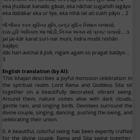
eka jhulāvat kanado gāvat, eka nāchat sugaňdh lagāyo
eka dabākar eka ur liye, eka nihā-lat ati sukh pāyo ... 2
જૈ જૈકાર કરત સુરિનર મુનિ, ઇન્દ્ર મુદિત નિશાન બજાયો;
દાસ હરિ અવિચલ આ જોડી, નિગમ અગમ સો પ્રગટ બતાયો ... ૩
jai jai-kār karat suri-nar muni, indra mudit nishān
bajāyo
dās hari avichal ā jodi, nigam agam so pragat batāyo ...
3
English translation (by AI):
This bhajan describes a joyful monsoon celebration in
the spiritual realm. Lord Rama and Goddess Sita sit
together on a beautifully decorated, vibrant swing.
Around them, nature comes alive with dark clouds,
gentle rain, and singing birds. Devotees surround the
divine couple, singing, dancing, pushing the swing, and
celebrating their union.
0. A beautiful, colorful swing has been expertly crafted
for the divine couple. Rama and Sita swing together,