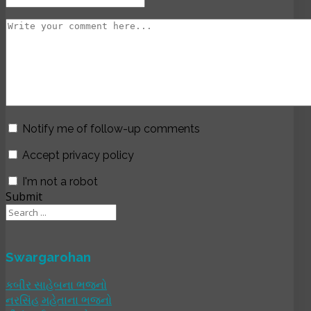
Notify me of follow-up comments
Accept privacy policy
I'm not a robot
Submit
Swargarohan
કબીર સાહેબના ભજનો
નરસિંહ મહેતાના ભજનો