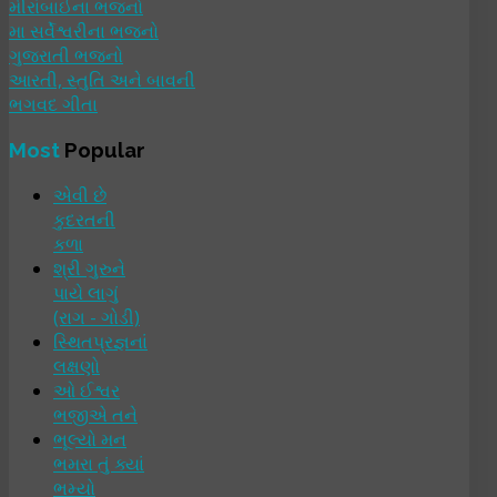
મીરાંબાઈના ભજનો
મા સર્વેશ્વરીના ભજનો
ગુજરાતી ભજનો
આરતી, સ્તુતિ અને બાવની
ભગવદ ગીતા
Most
Popular
એવી છે
કુદરતની
કળા
શ્રી ગુરુને
પાયે લાગું
(રાગ - ગોડી)
સ્થિતપ્રજ્ઞનાં
લક્ષણો
ઓ ઈશ્વર
ભજીએ તને
ભૂલ્યો મન
ભમરા તું ક્યાં
ભમ્યો