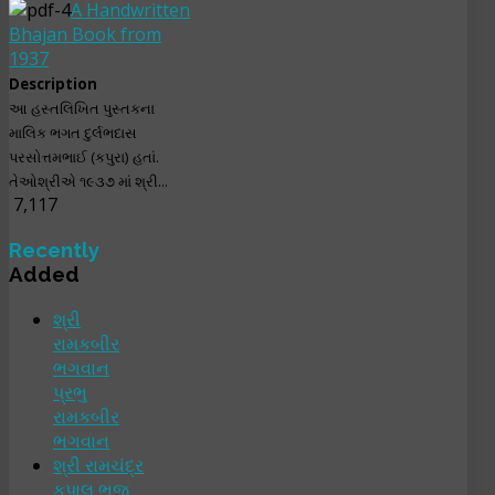
A Handwritten
Bhajan Book from
1937
Description
આ હસ્તલિખિત પુસ્તકના
માલિક ભગત દુર્લભદાસ
પરસોત્તમભાઈ (કપુરા) હતાં.
તેઓશ્રીએ ૧૯૩૭ માં શ્રી...
7,117
Recently
Added
શ્રી
રામકબીર
ભગવાન
પ્રભુ
રામકબીર
ભગવાન
શ્રી રામચંદ્ર
કૃપાલુ ભજ