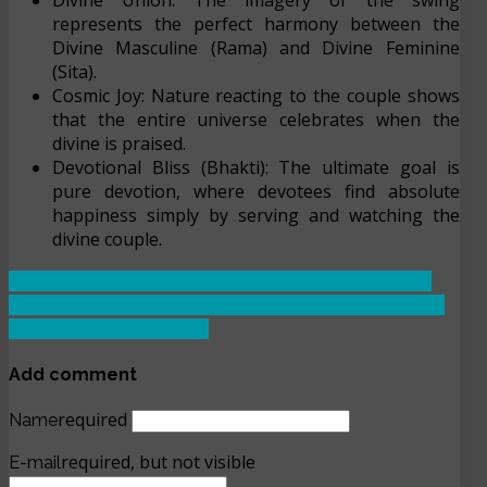
Divine Union: The imagery of the swing
represents the perfect harmony between the
Divine Masculine (Rama) and Divine Feminine
(Sita).
Cosmic Joy: Nature reacting to the couple shows
that the entire universe celebrates when the
divine is praised.
Devotional Bliss (Bhakti): The ultimate goal is
pure devotion, where devotees find absolute
happiness simply by serving and watching the
divine couple.
Previous article: ભક્તિ હિંડોળો પરમ સુખકારી (રાગ - કાનડો)
Prev
Next article: ઝુલે નવલબિહારી પ્યારો લાલ ઝુલાવન આઇ
(રાગ - હિંડોળાની કાફી)
Next
Add comment
required
Name
required, but not visible
E-mail