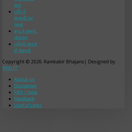
મન
હરિ ને
મનાવી ઘર
લાવો
રૂડું રે રમતાં ,
વૃંદાવન
હરિનો મારગ
છે શૂરાનો
Copyright © 2026. Ramkabir Bhajans| Designed by
PHILIT
About Us
Disclaimer
FAQ / Help
Feedback
Useful Links