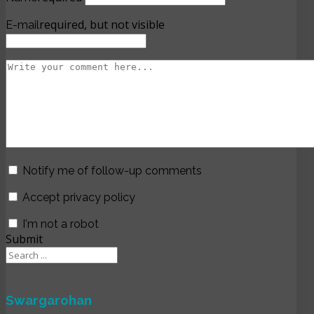
required, but not visible
E-mail
Notify me of follow-up comments
Accept privacy policy
I'm not a robot
Submit
Swargarohan