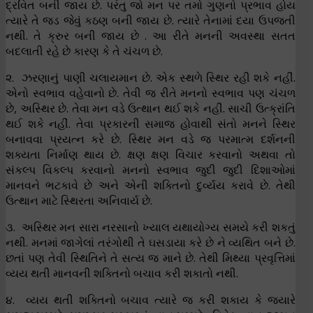
દ્રવિત બની જાય છે. પરંતુ જો મન પર તમો ગુણનો પ્રભાવ હોય
ત્યારે તે જડ જેવું કઠણ બની જાય છે. ત્યારે તેનામાં દયા ઉપજતી
નથી. તે ક્રુર બની જાય છે . આ રીતે મનની અવસ્થા સતત
બદલાતી રહે છે કારણ કે તે ચંચળ છે.
૨. ઝરણાનું પાણી ચલાયમાન છે. એક સ્થળે સ્થિર રહી શકે નહીં.
એનો સ્વભાવ વહેવાનો છે. તેવી જ રીતે મનનો સ્વભાવ પણ ચંચળ
છે, અસ્થિર છે. તેવા મન વડે ઉત્થાન થઈ શકે નહીં. સાચી ઉત્ક્રાંતિ
થઈ શકે નહીં. તેવા પ્રકારની સમાજ હોવાથી સંતો મનને સ્થિર
બનાવવા પ્રયત્ન કરે છે. સ્થિર મન વડે જ પરમાત્મ દર્શનની
શક્યતા નિર્માણ થાય છે. ક્ષણ ક્ષણ વિચાર કરવાનો અથવા તો
સંકલ્પ વિકલ્પ કરવાનો મનનો સ્વભાવ જુદી જુદી દિશાઓમાં
માનવને ભટકાવે છે અને એની શક્તિનો દુર્વ્યય કરાવે છે. તેથી
ઉત્થાન માટે સ્થિરતા અનિવાર્ય છે.
૩. અસ્થિર મન સારા નરસાનો ખ્યાલ યથાયોગ્ય સમયે કરી શકતું
નથી. મનમાં જાગેલાં તરંગોથી તે ઘસડાયા કરે છે ને વ્યથિત બને છે.
છતાં પણ તેવી સ્થિતિને તે સત્ય જ માને છે. તેથી મિથ્યા પ્રવૃત્તિમાં
વ્યય થતી માનવની શક્તિનો બચાવ કરી શકાતો નથી.
૪. વ્યય થતી શક્તિનો બચાવ ત્યારે જ કરી શકાય કે જ્યારે