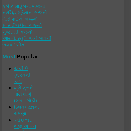
કબીર સાહેબના ભજનો
નરસિંહ મહેતાના ભજનો
મીરાંબાઈના ભજનો
મા સર્વેશ્વરીના ભજનો
ગુજરાતી ભજનો
આરતી, સ્તુતિ અને બાવની
ભગવદ ગીતા
Most
Popular
એવી છે
કુદરતની
કળા
શ્રી ગુરુને
પાયે લાગું
(રાગ - ગોડી)
સ્થિતપ્રજ્ઞનાં
લક્ષણો
ઓ ઈશ્વર
ભજીએ તને