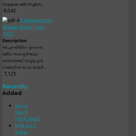
(Gujarati with English...
8,042
A Handwritten
Bhajan Book from
1937
Description
આ હસ્તલિખિત પુસ્તકના
માલિક ભગત દુર્લભદાસ
પરસોત્તમભાઈ (કપુરા) હતાં.
તેઓશ્રીએ ૧૯૩૭ માં શ્રી...
7,123
Recently
Added
સાહેબ
આરતી
કરીએ તમારી
ભજો મન રે
પંખીડા