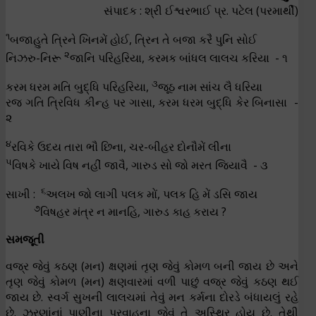
સંપાદક : શ્રી ઈશ્વરભાઈ પ્ર. પટેલ (પરમાર્થી)
૧
બજાહુતે ત્રિને ખિનમેં હોઈ, ત્રિન તે બજા કરૈ પુનિ સોઈ
૨
નિઝરુ-નિરૂ
જાનિ પરિહરિયા, કરમક બાંધલ લાલચ કરિયા - ૧
૩
કરમ ધરમ મતિ બુદ્ધિ પરિહરિયા,
જૂઠ નામ સાંચ લૈ ધરિયા
રજ ગતિ ત્રિવિધ કીન્હ પર ગાસા, કરમ ધરમ બુદ્ધિ કેર બિનાસા -
૨
૪
રવિકે ઉદય તારા ભૌ છિના, ચર-બીહર દોનૌમેં લીના
૫
વિષકે ખાયે વિષ નહીં જાવૈ, ગારુડ સો જો મરત જિયાવૈ - ૩
૬
સાખી :
અલખ જો લાગી પલક મોં, પલક હિ મેં ડસિ જાય
૭
વિષહર મંત્ર ન માનહિ, ગારુડ કાહ કરાય ?
સમજૂતી
વજ્ર જેવું કઠણ (મન) ક્ષણમાં તૃણ જેવું કોમળ બની જાય છે અને
તૃણ જેવું કોમળ (મન) ક્ષણવારમાં વળી પાછું વજ્ર જેવું કઠણ થઈ
જાય છે. સ્વર્ગ સુખની લાલચમાં તેવું મન કર્મના દોરડે બંધાયલું રહે
છે. ઝરણાંનાં પાણીના પ્રવાહના જેવું તે અસ્થિર હોય છે. તેથી