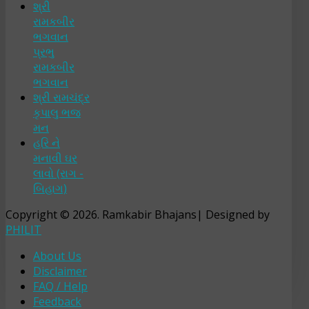
શ્રી
રામકબીર
ભગવાન
પ્રભુ
રામકબીર
ભગવાન
શ્રી રામચંદ્ર
કૃપાલુ ભજ
મન
હરિ ને
મનાવી ઘર
લાવો (રાગ -
બિહાગ)
Copyright © 2026. Ramkabir Bhajans| Designed by
PHILIT
About Us
Disclaimer
FAQ / Help
Feedback