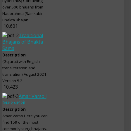
hyperlinks) Containing
over 500 bhajans from
Nadbrahma (Ramkabir
Bhakta Bhajan...
10,601
Traditional
Bhajans of Bhakta
Samaj
Description
(Gujarati with English
transliteration and
translation) August 2021
Version 5.2
10,423
Amar Varso |
અમર વારસો
Description
Amar Varso Here you can
find 159 of the most
commonly sung bhajans.