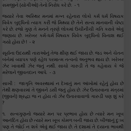
સમજીને (યોગીઓ) તેનો નિરોધ કરે છે. - ૧
જ્યારે તેવા અસ્થિર મનમાં મગ્ન રહેનારા લોકો કર્મ ધર્મ વિષયક
વિવેક બુદ્ધિનો ત્યાગ કરી જે મિથ્યા છે તેને સત્ય માનવાની ચેષ્ટા
કરે છે. રજો ગુણ તે મનને ત્રણે લોકમાં ઉચીનીચી ગતિ કરાવે એવું
જણાય છે. ખરેખર કર્મ-ધર્મ વિષયક વિવેક બુદ્ધિનો વિનાશ થઈ
ગયો હોય છે ! - ૨
સૂર્યના ઉદયથી તારાઓનું તેજ ક્ષીણ થઈ જાય છે. જડ અને ચેતન
બંનેમાં વ્યાપક પણે રહેલ પરમાત્મ તત્વનો અનુભવ થાય છે. ખરેખર
ઝેર ખાવાથી ઝેર જતું નથી. સાચો ગારુડી તે જ કહેવાય કે જે
મરેલાને જીવતદાન આપે. - ૩
સાખી : જાગૃતિ અવસ્થામાં ન દેખાતું મન આંખોમાં રહેતું હોય છે
તેથી ક્ષણવારમાં તે જીવને ડસી જતું હોય છે. ઝેર ઉતારવાના મંત્રમાં
(જીવને) શ્રદ્ધા જ ન હોય તો ઝેર ઉતારવાવાળો ગારુડી પણ શું કરે
?
૧. સત્વગુણનો જ્યારે મન પર પ્રભાવ હોય છે ત્યારે મન ખૂબ
આનંદિત હોય છે ત્યારે મન ખૂબ કોમળ બની જાય છે. બીજાનું દુઃખ
પણ તે જોઈ ન શકે એવું થઈ જાય છે. તે દશામાં તે દયાના ભાવથી