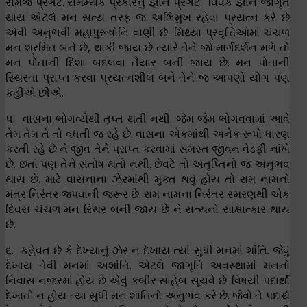
સમજ પ્રગટે. સમમ્યક પ્રકારનું જ્ઞાન પ્રગટે. વિવેક જ્ઞાન જાગૃત
થાય એટલે મન સત્ય તરફ જ અભિમુખ રહેવા પ્રયત્ન કરે છે
એવી અનુભવી મહાપુરૂષોનિ વાણી છે. મિથ્યા પ્રવૃત્તિઓમાં ચંચળ
મન શ્રમિત બને છે, થાકી જાય છે ત્યારે તેને જો માર્ગદર્શન મળે તો
મન પોતાની દિશા બદલવા તૈયાર બની જાય છે. મન પોતાની
સ્થિરતા પ્રાપ્ત કરવા પ્રયત્નશીલ બને તેને જ આપણો યોગ પણ
કહીએ છીએ.
૫. વાસના ભોગવ્યેથી તૃપ્ત થતી નથી. જેમ જેમ ભોગવવામાં આવે
તેમ તેમ તે તો વધતી જ રહે છે. વાસના એકમાંથી અનેક રૂપો ધારણ
કરતી રહે છે ને જીવ તેને પ્રાપ્ત કરવામાં સમસ્ત જીવન વેડફી નાંખે
છે. છતાં પણ તેને સંતોષ થતો નથી. છેવટે તો અતૃપ્તિનો જ અનુભવ
થાય છે. માટે વાસનાના ઝેરમાંથી મુક્ત થવું હોય તો રામ નામનો
મંત્ર નિરંતર જપવાની જરૂર છે. રામ નામના નિરંતર સ્મરણથી એક
દિવસ ચંચળ મન સ્થિર બની જાય છે ને સત્યનો સાક્ષાત્કાર થાય
છે.
૬. કહેવત છે કે દેખ્યાનું ઝેર ન દેખાય ત્યાં સુધી મનમાં શાંતિ. જેવું
દેખાય તેવી મનમાં અશાંતિ. એટલે જાગૃતિ અવસ્થામાં મનનો
નિવાસ નજરમાં હોય છે એવું કબીર સાહેબ સૂચવે છે. વિષયી પદાર્થો
દેખાતો ન હોય ત્યાં સુધી મન શાંતિનો અનુભવ કરે છે. જેવો તે પદાર્થ