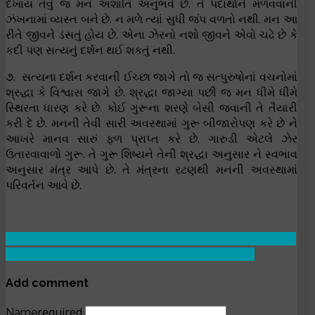
દેખાય તેવું જ મન અશાંતિ અનુભવે છે. તે પદાર્થોને મેળવવાની
ઝંખનામાં વ્યસ્ત બને છે. ન મળે ત્યાં સુધી જંપ વળતો નથી. મન આ
રીતે જીવને ડંસતું હોય છે. એના ઝેરનો નશો જીવને એવો ચઢે છે કે
કદી પણ સત્યનું દર્શન થઈ શકતું નથી.
૭. સત્યના દર્શન કરવાની ઈચ્છા જાગે તો જ સત્પુરુષોનાં વચનોમાં
શ્રદ્ધા કે વિશ્વાસ જાગે છે. શ્રદ્ધા જાગ્યા પછી જ મન ધીમે ધીમે
સ્થિરતા ધારણ કરે છે. કોઈ ગુરૂના શરણે બેસી જવાની તે તૈયારી
કરી દે છે. મનની તેવી સારી અવસ્થામાં ગુરૂ બીજારોપણ કરે છે ને
આખરે માનવ સારું ફળ પ્રાપ્ત કરે છે. ગારુડી એટલે ઝેર
ઉતારવાવાળો ગુરૂ. તે ગુરૂ શિષ્યને તેની શ્રદ્ધા અનુસાર ને સ્વભાવ
અનુસાર મંત્ર આપે છે. તે મંત્રના રટણથી મનની અવસ્થામાં
પરિવર્તન આવે છે.
Previous article: રમૈની - ૨૮ : અસ જુલહાકા મરમ નજાના
Prev
Next article: રમૈની - ૩૦ : ઔ ભૂલે ષટ દર્શન ભાઈ
Next
Add comment
required
Name