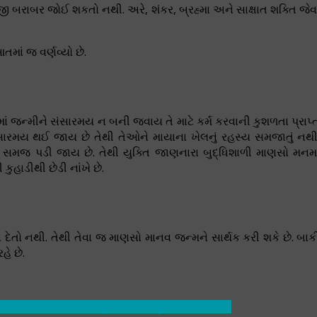
ી બરાબર જોઈ શકતો નથી. અરે, શંકર, બ્રહ્મા અને સાક્ષાત શક્તિ જેવ
માં જ વર્ણવ્યો છે.
ાં જન્મીને સંસારમય ન બની જવાય તે માટે કર્મ કરવાની કુશળતા પ્રાપ્
સારમય થઈ જાય છે તેથી તેઓને માયાના ખેલનું રહસ્ય સમજાતું નથી
સર્વ સમજ પડી જાય છે. તેથી યુક્તિ જાણનારા બુદ્ધિશાળી માણસો મનમા
ુહાડીથી છેડી નાંખે છે.
વા દેતો નથી. તેથી તેવા જ માણસો માનવ જન્મને સાર્થક કરી શકે છે. બાક
હે છે.
ticle: રમૈની - ૮૩ : છત્રી કરઈ છત્રિયા ધરમા
Next