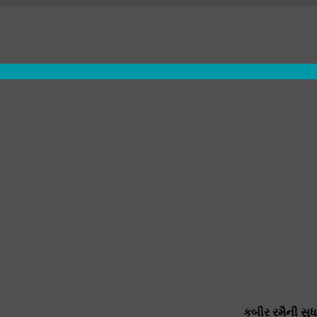
કબીર રમૈની સુધ