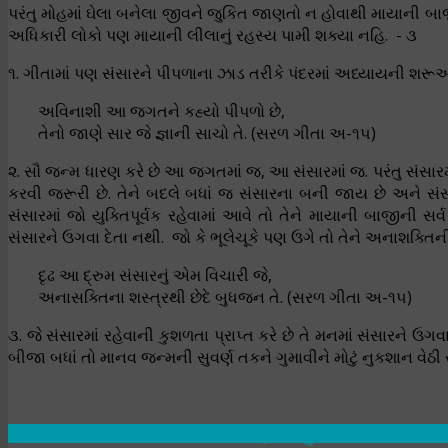
પરંતુ મોહમાં ઘેલા બનેલા જીવને જુકિત જાણતો ન હોવાથી માયાની બાજ
અધિકારી લોકો પણ માયાની લીલાનું રહસ્ય પામી શક્યા નહિ. - ૩
૧. ગીતામાં પણ સંસારને પીપળાના ઝાડ તરીકે પંદરમાં અધ્યાયની શરૂઆત
અવિનાશી આ જગતને કહ્યો પીપળો છે,
તેનો જાણે સાર જે જ્ઞાની સાચો તે. (સરળ ગીતા અ-૧૫)
૨. સૌ જન્મ ધારણ કરે છે આ જગતમાં જ, આ સંસારમાં જ. પરંતુ સંસારમ
કરવી જરૂરી છે. તેને બદલે બધાં જ સંસારના બની જાય છે અને સં
સંસારમાં જો યુક્તિપૂર્વક રહેવામાં આવે તો તેને માયાની બાજીની 
સંસારને ઉગવા દેતા નથી. જો કે ભૂલેચૂકે પણ ઉગે તો તેને અનાશક્તિની ક
દૃઢ આ દ્રુમ સંસારનું એમ વિચારી જે,
અનાસક્તિના શસ્ત્રથી છેદે બુધજન તે. (સરળ ગીતા અ-૧૫)
૩. જે સંસારમાં રહેવાની કુશળતા પ્રાપ્ત કરે છે તે મનમાં સંસારને ઉગ
બીજા બધાં તો માનવ જન્મની સુવર્ણ તકને ગુમાવીને મોટું નુકશાન વેઠી ર
Previous article: રમૈની - ૮૧ : દેવ ચરિત્ર સુનહુ રે ભાઈ
Prev
Next ar