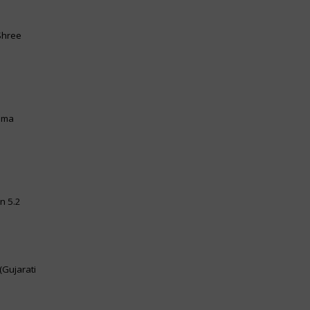
Shree
ahma
on 5.2
(Gujarati