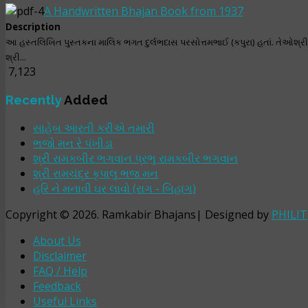
A Handwritten Bhajan Book from 1937
Description
આ હસ્તલિખિત પુસ્તકના માલિક ભગત દુર્લભદાસ પરસોત્તમભાઈ (કપુરા) હતાં. તેઓશ્ર
શ્રી...
7,123
Recently
Added
સાહેબ આરતી કરીએ તમારી
ભજો મન રે પંખીડા
શ્રી રામકબીર ભગવાન પ્રભુ રામકબીર ભગવાન
શ્રી રામચંદ્ર કૃપાલુ ભજ મન
હરિ ને મનાવી ઘર લાવો (રાગ - બિહાગ)
Copyright © 2026. Ramkabir Bhajans| Designed by
PHILIT
About Us
Disclaimer
FAQ / Help
Feedback
Useful Links