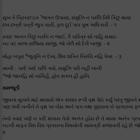
૧
સુખ કે બ્રિચ્છ ઇક
જગત ઉપાયા, સમુઝિ ન પરલિ વિષૈ કિછુ માયા
છવ છત્રી પત્રી જુગ ચારી, ફલ દૂઈ પાપ પુન્ન અધિકારી - ૧
સ્વાદ અનંત કિછુ બરનિ ન જાઈ, કૈ ચરિત્ર સો તાહિ સમાઇ
નટ વટ સાજ સજિયા સાજી, જો ખેલૈ સો દેખૈ બાજી - ૨
૨
મોહા બપુરા
જુગુતિ ન દેખા, શિવ શક્તિ બિરંચિ નહિ પેખા - ૩
સાખી : પરદે પરદે ચલિ ગયે, સમુઝિ પરી નહીં બાની
૩
જો જાનહિ સો બાંચિહૈ, હોત સકલ હી હાનિ.
સમજૂતી
જીવના સુખને માટે માયાયે એક સંસાર રૂપી વૃક્ષ પેદા કર્યું પરંતુ જી
પણ પંખી બનીને તે વૃક્ષ પર બેઠા અને પાપ તથા પુણ્યના બે પ્રકારના 
તેનો સ્વાદ વર્ણ ન કરી શકાય તેવો અનંત હોય છે તે માયા અનેક પ્ર
નટની માફક વિધ વિધ પ્રકારના વિષયોની સામગ્રી સજાવતી રહે છે. જો જી
૨