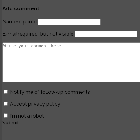
Add comment
required
Name
required, but not visible
E-mail
Notify me of follow-up comments
Accept privacy policy
I'm not a robot
Submit