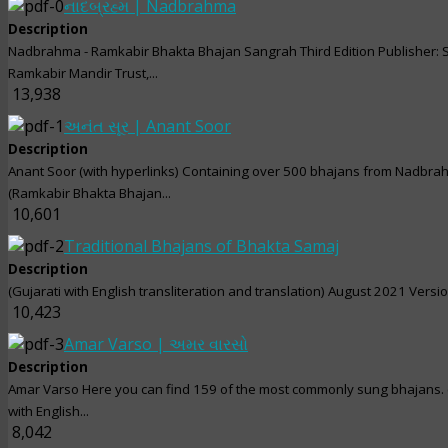
નાદબ્રહ્મ | Nadbrahma
Description
Nadbrahma - Ramkabir Bhakta Bhajan Sangrah Third Edition Publisher: 
Ramkabir Mandir Trust,...
13,938
અનંત સૂર | Anant Soor
Description
Anant Soor (with hyperlinks) Containing over 500 bhajans from Nadbr
(Ramkabir Bhakta Bhajan...
10,601
Traditional Bhajans of Bhakta Samaj
Description
(Gujarati with English transliteration and translation) August 2021 Versi
10,423
Amar Varso | અમર વારસો
Description
Amar Varso Here you can find 159 of the most commonly sung bhajans. 
with English...
8,042