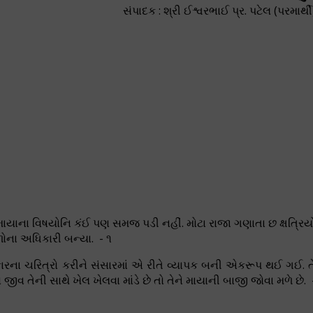
સંપાદક : શ્રી ઈશ્વરભાઈ પ્ર. પટેલ (પરમાર્થી
વને માયાના વિષયોનિ કંઈ પણ સમજ પડી નહીં. મોટા રાજા ગણાતા છ ક્ષત્રિય
ફળોના અધિકારી બન્યા. - ૧
કારના ચરિત્રો કરીને સંસારમાં એ રીતે વ્યાપક બની એકરૂપ થઈ ગઈ. ત
વ તેની સાથે ખેલ ખેલવા માંડે છે તો તેને માયાની બાજી જોવા મળે છે. 