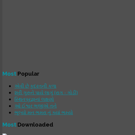
Most
Popular
એવી છે કુદરતની કળા
શ્રી ગુરુને પાયે લાગું (રાગ - ગોડી)
સ્થિતપ્રજ્ઞનાં લક્ષણો
ઓ ઈશ્વર ભજીએ તને
ભૂલ્યો મન ભમરા તું ક્યાં ભમ્યો
Most
Downloaded