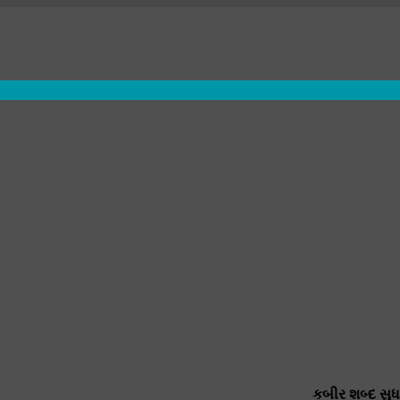
કબીર શબ્દ સુધ