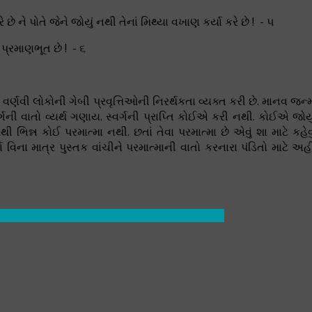
છે ને પોતે જેને જોયું નથી તેનાં મિથ્યા વખાણ કર્યા કરે છે ! - ૫
 પ્રમાણભૂત છે ! - ૬
ણવી લોકોની ગેબી પ્રવૃત્તિઓની નિરર્થકતા વ્યક્ત કરી છે. માનવ જન્
ની વાતો વ્યર્થ ગણાય. સ્વર્ગની પ્રાપ્તિ કોઈએ કરી નથી. કોઈએ જોયુ
િન્ન કોઈ પરમાત્મા નથી. છતાં તેવા પરમાત્મા છે એવું શા માટે કહેવુ
ા માત્ર પુસ્તક વાંચીને પરમાત્માની વાતો કરનારા પંડિતો માટે અહી
icle: શબ્દ - ૧૦૨ : હો દારિકે લે દેઉં તોહિ ગારી
Next