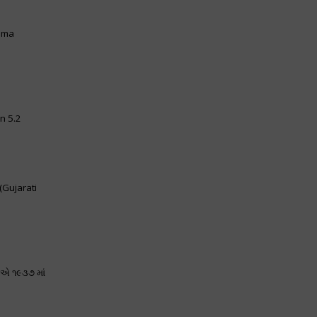
ahma
on 5.2
(Gujarati
ીએ ૧૯૩૭ માં