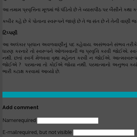
આ તમામ પ્રવૃત્તિના મૂળમાં જે પંડિતો છે તે વ્યાસપીઠ પર બૈસીને કથા કરે 
કબીર કહે છે કે પોતાના સ્વરૂપને જાણે છે તે જ સંત છે ને તેની વાણી જ
ટિપ્પણી
આ અલંકાર પ્રધાન અવળવાણીનું પદ કહેવાય. અસંભવને સંભવ તરીકે વર્
ધારણ કરનારે તો સ્વરૂપને ઓળખવાની જ પ્રવૃત્તિ કરવી જોઈએ. સ્વર્ગ
નથી. છતાં સ્વર્ગ મેળવવા વૃથા મહેનત કરવી ન જોઈએ. આત્મસ્વરૂપથી ભ
જોઈએ ? પરમાત્મા તો કોઈએ જોયા નથી. પરમાત્માનો અનુભવ કર્યા વિન
ભારી કટાક્ષ કરવામાં આવ્યો છે.
Previous article: શબ્દ - ૧૦૦ : દેખ લોગ હરિકી સગાઈ
Prev
Next art
Add comment
required
Name
required, but not visible
E-mail