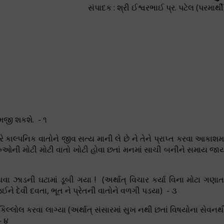
સંપાદક : શ્રી ઈશ્વરભાઈ પ્ર. પટેલ (પરમાર્થી
મજી શકશે. - ૧
ે કાલ્પનિક વાતોને જીવ સત્ય માની લે છે ને તેને પ્રાપ્ત કરવા આકાશમા
 ગુરુઓની મોટી મોટી વાતો ખોટી હોવા છતાં મનમાં સાચી બનીને સમાય જા
વા ઝાડની ઘટામાં ડૂબી ગયા ! (અર્થાત્ વિચાર કર્યા વિના મોટા ગણાત
ે દેવી દવતા, ભૂત ને પ્રેતની વાતોને વળગી પડયા) - ૩
કિલ્લોલ કરવા લાગ્યા (અર્થાત્ સંસારમાં સુખ નથી છતાં વિષયોના સેવનથ
- ૪