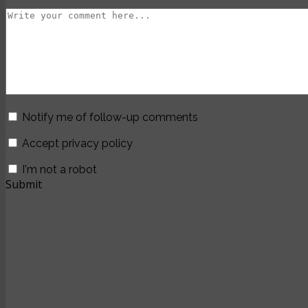
Notify me of follow-up comments
Accept privacy policy
I'm not a robot
Submit