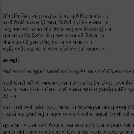
દેખિ દેખિ જિય અચરજ હોઈ, ઈ પદ બૂઝૈ બિરલા કોઈ - ૧
ધરતી ઉલટિ અકાસ હિં જાય, ચિઉંટી કે હસ્તિ સમાય - ૨
બિનુ પવને જો પરબત ઊડે, જિયા જંતુ સબ બિરછા બૂડે - ૩
સૂખે સરવર ઉઠે હિલોર, બિનુ જલ ચકવા કરૈ કિલોલ - ૪
બૈઠા પંડિત પઢૈ કુરાન, બિનુ દેખ કા કરે બખાન - ૫
કહંહિ કબીર યહ પદ કો જાન, સોઈ સંત સદ પરવાન - ૬
સમજૂતી
જોઈ જોઈને તો જીવને આશ્ચર્ય થઈ રહ્યું છે ! આ પદ કોઈ વિરલા જ સ
ધરતી ઉલટી ગતિએ આકાશમાં જાય છે (અર્થાત્ દેવ, ઈશ્વર, સ્વર્ગ વિગેર
ઉડવા લાગ્યો) કીડીના મોઢામાં હાથી સમાય જાય છે (અર્થાત્ ધાર્મિક
છે.) - ૨
પવન નથી છતાં પર્વતો ઉડવા લાગ્યા ને જીવજંતુઓ પોતાનું રક્ષણ શોધ
માણસો પણ હવાઈ મહેલ ચણવા લાગ્યા ને ગરીબ માણસો તેનાથી ડરી જઈન
સૂકાયલા તળાવમાં તરંગો ઉડવા લાગ્યા અને પાણી વિના ચક્રવાક પક્ષી 
સુખ છે એવું મનાવા લાગ્યું ને જીવો ઉન્મત્ત થઈ આનંદ માણવા લાગ્યા.) 