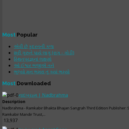
Most
Popular
એવી છે કુદરતની કળા
શ્રી ગુરુને પાયે લાગું (રાગ - ગોડી)
સ્થિતપ્રજ્ઞનાં લક્ષણો
ઓ ઈશ્વર ભજીએ તને
ભૂલ્યો મન ભમરા તું ક્યાં ભમ્યો
Most
Downloaded
નાદબ્રહ્મ | Nadbrahma
Description
Nadbrahma - Ramkabir Bhakta Bhajan Sangrah Third Edition Publisher: 
Ramkabir Mandir Trust,...
13,937