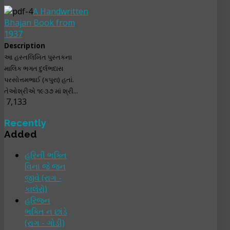
A Handwritten
Bhajan Book from
1937
Description
આ હસ્તલિખિત પુસ્તકના
માલિક ભગત દુર્લભદાસ
પરસોત્તમભાઈ (કપુરા) હતાં.
તેઓશ્રીએ ૧૯૩૭ માં શ્રી...
7,133
Recently
Added
હરિની ભક્તિ
વિના જે જન
જીવે (રાગ -
કાલેરો)
હરિજન
ભક્તિ ન છાંડે
(રાગ - ગોડી)