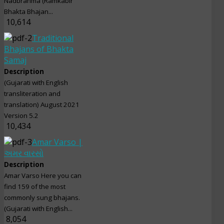
Nadbrahma (Ramkabir
Bhakta Bhajan...
10,614
Traditional
Bhajans of Bhakta
Samaj
Description
(Gujarati with English
transliteration and
translation) August 2021
Version 5.2
10,434
Amar Varso |
અમર વારસો
Description
Amar Varso Here you can
find 159 of the most
commonly sung bhajans.
(Gujarati with English...
8,054