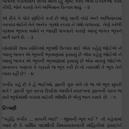
પોતાના પડછાયાને સત્ય માની (હું સૃષ્ટિ કરું) એવી ઈચ્છાઓ કર્યા
કીધી, જેને કારણે તેને અભિમાન ઉત્પન્ન થયું. - ૨
એ રીતે તે પોતે સૃષ્ટિને કર્તા છે એવું માની બેઠો અને અભિમાનમાં
ગરકાવ થઈને તેને અનેક ગ્રંથો રચ્યા ને પંથો ચલાવ્યા. તેણે કરેલી
પ્રથમ ભૂલના મર્મને ન જાણી શકવાને કારણે આખું જગત ભૂલને
માર્ગે ચાલે છે. - ૩
ચોર્યાસી લાખ યોનિઓ ભૂલથી ઉત્પન્ન થઈ એમ કહેવું જોઈએ ને
આખું જગત એ ભૂલની ભ્રમણામાં ફસાયું છે એમ કહેવું જોઈએ ને
આખું જગત એ ભૂલની ભ્રમણામાં ફસાયું છે એમ માનવું જોઈએ.
સનાતન ગણાતા તે બ્રહ્મે જ ભૂલ કરી છે તો ત્યારથી તે ભૂલ તેને
ખાય રહી છે ! - ૪
કબીર કહે છે કે હે ભાઈઓ, જ્ઞાની ગુરુ મળે તો જ એ ભૂલ સુધરી
શકે ! જ્ઞાની ગુરુ સત્ય ઉપદેશ આપીને સ્વરૂપના જ્ઞાનની પરખ જ
સર્વ ભૂલોમાંથી બચવા માટેની ઔષધિ છે એનું ભાન કરાવે છે. - ૫
ટિપ્પણી
“કહંહિ કબીર ..... સબકી ભાઈ” - જીવની ભૂલ કઈ ? તો કહેવામાં
આવે છે કે પાર્થિવ પદાર્થોની વિષયવાસનાની મોહિનીમાં ફસાઈને