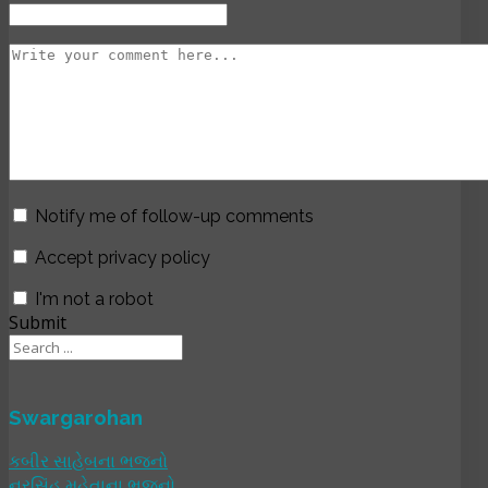
Notify me of follow-up comments
Accept privacy policy
I'm not a robot
Submit
Swargarohan
કબીર સાહેબના ભજનો
નરસિંહ મહેતાના ભજનો