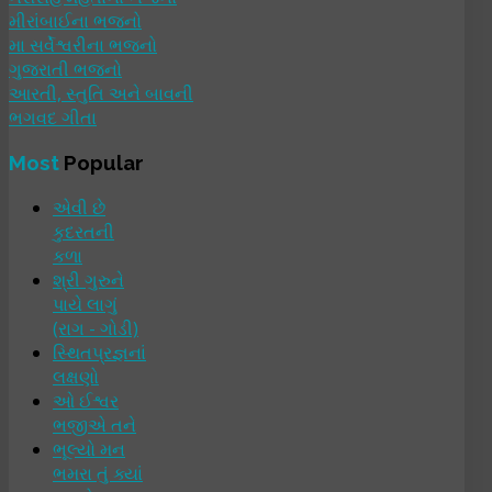
મીરાંબાઈના ભજનો
મા સર્વેશ્વરીના ભજનો
ગુજરાતી ભજનો
આરતી, સ્તુતિ અને બાવની
ભગવદ ગીતા
Most
Popular
એવી છે
કુદરતની
કળા
શ્રી ગુરુને
પાયે લાગું
(રાગ - ગોડી)
સ્થિતપ્રજ્ઞનાં
લક્ષણો
ઓ ઈશ્વર
ભજીએ તને
ભૂલ્યો મન
ભમરા તું ક્યાં