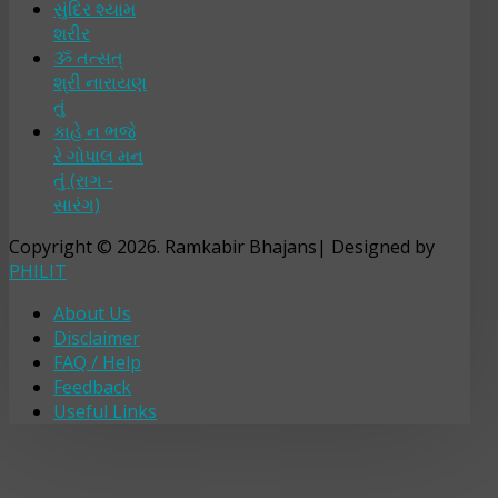
સુંદિર શ્યામ
શરીર
ૐ તત્સત્
શ્રી નારાયણ
તું
કાહે ન ભજે
રે ગોપાલ મન
તું (રાગ -
સારંગ)
Copyright © 2026. Ramkabir Bhajans| Designed by
PHILIT
About Us
Disclaimer
FAQ / Help
Feedback
Useful Links