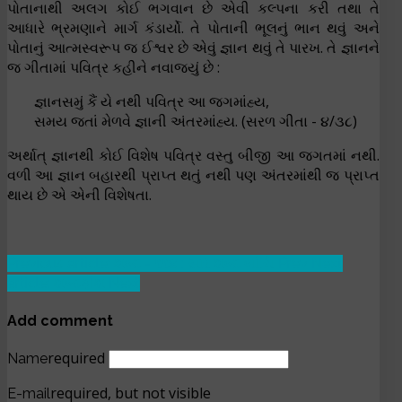
પોતાનાથી અલગ કોઈ ભગવાન છે એવી કલ્પના કરી તથા તે
આધારે ભ્રમણાને માર્ગ કંડાર્યો. તે પોતાની ભૂલનું ભાન થવું અને
પોતાનું આત્મસ્વરૂપ જ ઈશ્વર છે એવું જ્ઞાન થવું તે પારખ. તે જ્ઞાનને
જ ગીતામાં પવિત્ર કહીને નવાજ્યું છે :
જ્ઞાનસમું કૈં યે નથી પવિત્ર આ જગમાંહ્ય,
સમય જતાં મેળવે જ્ઞાની અંતરમાંહ્ય. (સરળ ગીતા - ૪/૩૮)
અર્થાત્ જ્ઞાનથી કોઈ વિશેષ પવિત્ર વસ્તુ બીજી આ જગતમાં નથી.
વળી આ જ્ઞાન બહારથી પ્રાપ્ત થતું નથી પણ અંતરમાંથી જ પ્રાપ્ત
થાય છે એ એની વિશેષતા.
Previous article: શબ્દ - ૧૧૪ : સાર શબ્દ બાંચિ
Prev
Next
article: શબ્દકોશ
Next
Add comment
required
Name
required, but not visible
E-mail