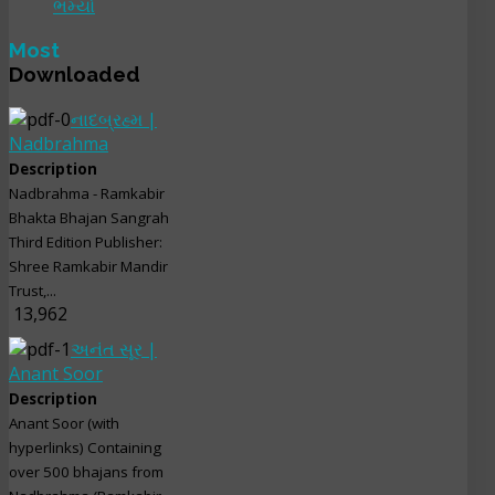
ભમ્યો
Most
Downloaded
નાદબ્રહ્મ |
Nadbrahma
Description
Nadbrahma - Ramkabir
Bhakta Bhajan Sangrah
Third Edition Publisher:
Shree Ramkabir Mandir
Trust,...
13,962
અનંત સૂર |
Anant Soor
Description
Anant Soor (with
hyperlinks) Containing
over 500 bhajans from