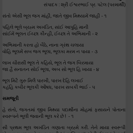
સંપાદક : શ્રી ઈશ્વરભાઈ પ્ર. પટેલ (પરમાર્થી)
સંતો એસી ભૂલ જગ માંહી, જાતે જીવ મિથ્યામેં જાહી - ૧
પહિલે ભૂલે બ્રહ્મ અખંડિત, સાંઈ આપુહિ માની
સાંઈમેં ભૂલત ઈચ્છા કીન્હી, ઈચ્છા તે અભિમાની - ૨
અભિમાની કરતા હો બૈઠે, નાના ગ્રંથ ચલાયા
વોહિ ભૂલમેં સબ જગ ભૂલા, ભૂલકા મરમ ન પાયા - ૩
લાખ ચૌરાસી ભૂલ તે કહિયે, ભૂલ તે જગ બિરમાયા
જા હૈ સનાતન સોઈ ભૂલા, અબ સો ભૂલ હિ ખાયા - ૪
ભૂલ મિટૈ ગુરુ મિલૈ પારખી, પારખ દેહિ લખાઈ
કહંહિ કબીર ભૂલકી ઔષધ, પારખ સબકી ભાઈ - ૫
સમજૂતી
હે સંતો, જગતમાં જીવ મિથ્યા પદાર્થોના મોહમાં ફસાયને પોતાના
સ્વરૂપને ભૂલી જવાની ભૂલ કરે છે ! - ૧
સૌ પ્રથમ ભૂલ અખંડિત ગણાતા બ્રહ્મે કરી. તેને માયા સ્વરૂપી