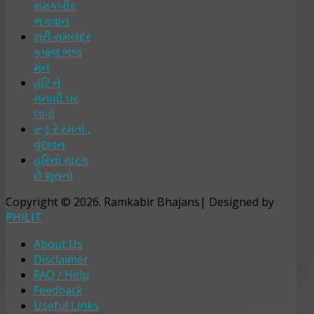
રામકબીર
ભગવાન
શ્રી રામચંદ્ર
કૃપાલુ ભજ
મન
હરિ ને
મનાવી ઘર
લાવો
રૂડું રે રમતાં ,
વૃંદાવન
હરિનો મારગ
છે શૂરાનો
Copyright © 2026. Ramkabir Bhajans| Designed by
PHILIT
About Us
Disclaimer
FAQ / Help
Feedback
Useful Links