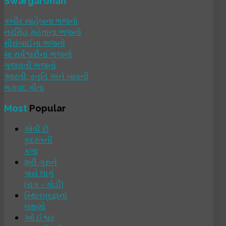
Swargarohan
કબીર સાહેબના ભજનો
નરસિંહ મહેતાના ભજનો
મીરાંબાઈના ભજનો
મા સર્વેશ્વરીના ભજનો
ગુજરાતી ભજનો
આરતી, સ્તુતિ અને બાવની
ભગવદ ગીતા
Most
Popular
એવી છે
કુદરતની
કળા
શ્રી ગુરુને
પાયે લાગું
(રાગ - ગોડી)
સ્થિતપ્રજ્ઞનાં
લક્ષણો
ઓ ઈશ્વર