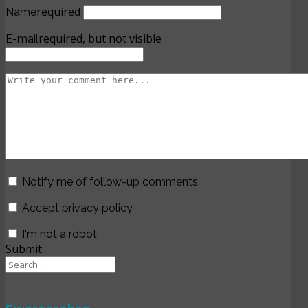
required
Name
required, but not visible
E-mail
Notify me of follow-up comments
Accept privacy policy
I'm not a robot
Submit