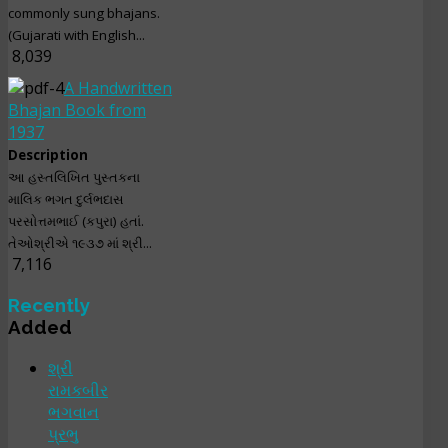
commonly sung bhajans.
(Gujarati with English...
8,039
A Handwritten
Bhajan Book from
1937
Description
આ હસ્તલિખિત પુસ્તકના
માલિક ભગત દુર્લભદાસ
પરસોત્તમભાઈ (કપુરા) હતાં.
તેઓશ્રીએ ૧૯૩૭ માં શ્રી...
7,116
Recently
Added
શ્રી
રામકબીર
ભગવાન
પ્રભુ