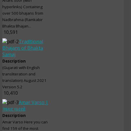
Anant Soor (with
hyperlinks) Containing
over 500 bhajans from
Nadbrahma (Ramkabir
Bhakta Bhajan...
10,591
Traditional
Bhajans of Bhakta
Samaj
Description
(Gujarati with English
transliteration and
translation) August 2021
Version 5.2
10,410
Amar Varso |
અમર વારસો
Description
Amar Varso Here you can
find 159 of the most