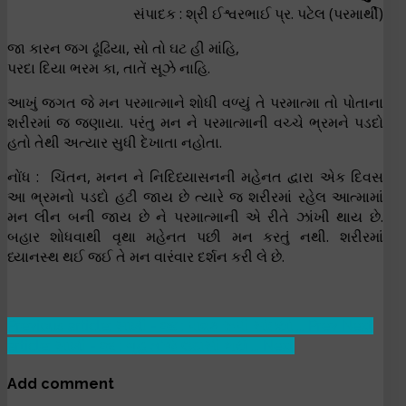
સંપાદક : શ્રી ઈશ્વરભાઈ પ્ર. પટેલ (પરમાર્થી)
જા કારન જગ ઢૂંઢિયા, સો તો ઘટ હી માંહિ,
પરદા દિયા ભરમ કા, તાતેં સૂઝે નાહિ.
આખું જગત જે મન પરમાત્માને શોધી વળ્યું તે પરમાત્મા તો પોતાના
શરીરમાં જ જણાયા. પરંતુ મન ને પરમાત્માની વચ્ચે ભ્રમને પડદો
હતો તેથી અત્યાર સુધી દેખાતા નહોતા.
નોંધ : ચિંતન, મનન ને નિદિધ્યાસનની મહેનત દ્વારા એક દિવસ
આ ભ્રમનો પડદો હટી જાય છે ત્યારે જ શરીરમાં રહેલ આત્મામાં
મન લીન બની જાય છે ને પરમાત્માની એ રીતે ઝાંખી થાય છે.
બહાર શોધવાથી વૃથા મહેનત પછી મન કરતું નથી. શરીરમાં
ધ્યાનસ્થ થઈ જઈ તે મન વારંવાર દર્શન કરી લે છે.
Previous article: સાખી - ૨૪ : પાવક રૂપી સાંઇયાં ...
Prev
Next
article: સાખી - ૨૬ : ગૃહ તજિ ઉદાસી ભયે ...
Next
Add comment